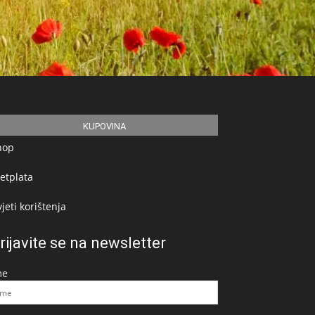
KUPOVINA
hop
etplata
jeti korištenja
rijavite se na newsletter
me