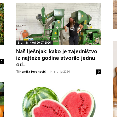
Broj 13/14 od 20.07.2026.
Naš lješnjak: kako je zajedništvo
iz najteže godine stvorilo jednu
0
od...
Tihomila Jovanović
-
14. srpnja 2026.
0