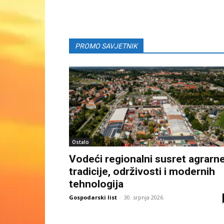
PROMO SAVJETNIK
Ostalo
Vodeći regionalni susret agrarn
tradicije, održivosti i modernih
tehnologija
Gospodarski list
-
30. srpnja 2026.