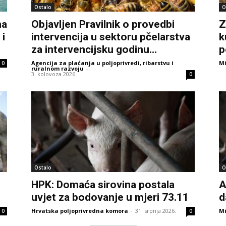
Ostalo
O
na
Objavljen Pravilnik o provedbi
Z
 i
intervencija u sektoru pčelarstva
k
za intervencijsku godinu...
p
Agencija za plaćanja u poljoprivredi, ribarstvu i
Mi
0
ruralnom razvoju
-
3. kolovoza 2026.
0
Ostalo
O
HPK: Domaća sirovina postala
A
uvjet za bodovanje u mjeri 73.11
d
Hrvatska poljoprivredna komora
-
31. srpnja 2026.
Mi
0
0