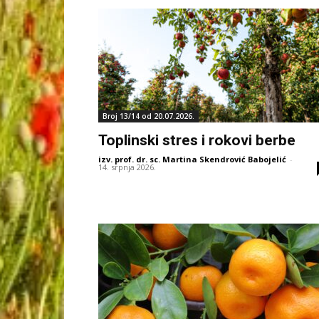
Broj 13/14 od 20.07.2026.
Toplinski stres i rokovi berbe
izv. prof. dr. sc. Martina Skendrović Babojelić
-
14. srpnja 2026.