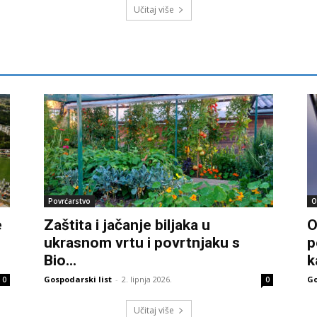
Učitaj više
Povrćarstvo
O
e
Zaštita i jačanje biljaka u
O
ukrasnom vrtu i povrtnjaku s
p
Bio...
k
Gospodarski list
-
2. lipnja 2026.
Go
0
0
Učitaj više