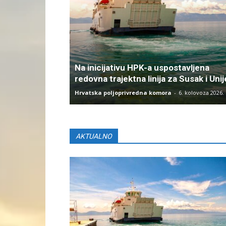
Na inicijativu HPK-a uspostavljena
redovna trajektna linija za Susak i Unij
Hrvatska poljoprivredna komora
-
6. kolovoza 2026.
AKTUALNO