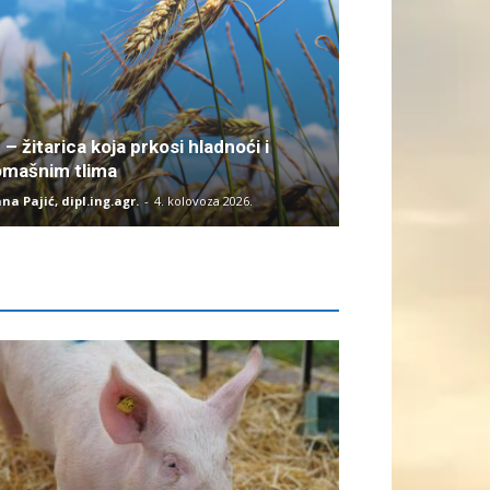
 – žitarica koja prkosi hladnoći i
omašnim tlima
na Pajić, dipl.ing.agr.
-
4. kolovoza 2026.