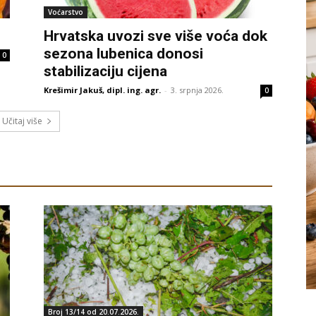
Voćarstvo
Hrvatska uvozi sve više voća dok
sezona lubenica donosi
0
stabilizaciju cijena
Krešimir Jakuš, dipl. ing. agr.
-
3. srpnja 2026.
0
Učitaj više
Broj 13/14 od 20.07.2026.