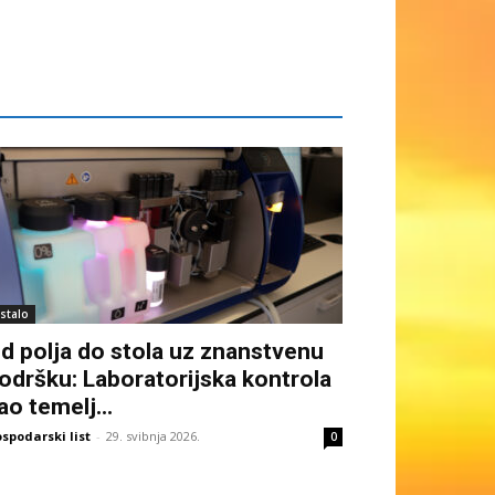
stalo
d polja do stola uz znanstvenu
odršku: Laboratorijska kontrola
ao temelj...
spodarski list
-
29. svibnja 2026.
0