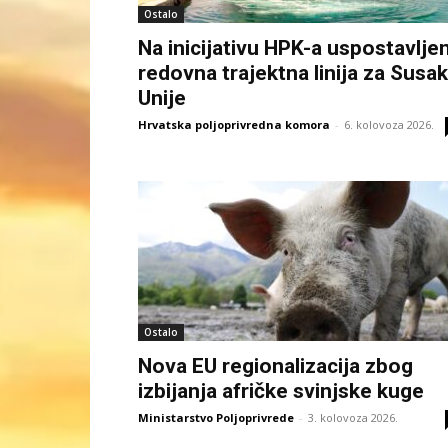
Ostalo
Na inicijativu HPK-a uspostavlje
redovna trajektna linija za Susak
Unije
Hrvatska poljoprivredna komora
-
6. kolovoza 2026.
Ostalo
Nova EU regionalizacija zbog
izbijanja afričke svinjske kuge
Ministarstvo Poljoprivrede
-
3. kolovoza 2026.