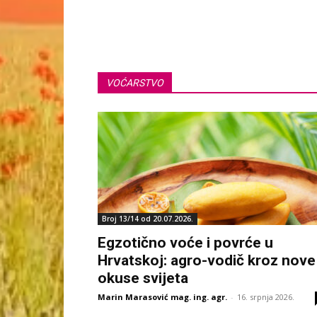
VOĆARSTVO
Broj 13/14 od 20.07.2026.
Egzotično voće i povrće u
Hrvatskoj: agro-vodič kroz nove
okuse svijeta
Marin Marasović mag. ing. agr.
-
16. srpnja 2026.