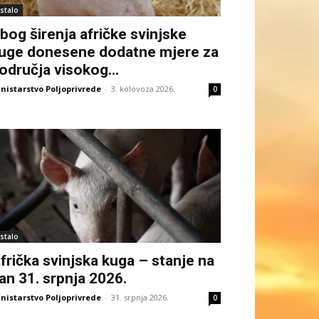
stalo
bog širenja afričke svinjske
uge donesene dodatne mjere za
odručja visokog...
nistarstvo Poljoprivrede
-
3. kolovoza 2026.
0
stalo
frička svinjska kuga – stanje na
an 31. srpnja 2026.
nistarstvo Poljoprivrede
-
31. srpnja 2026.
0