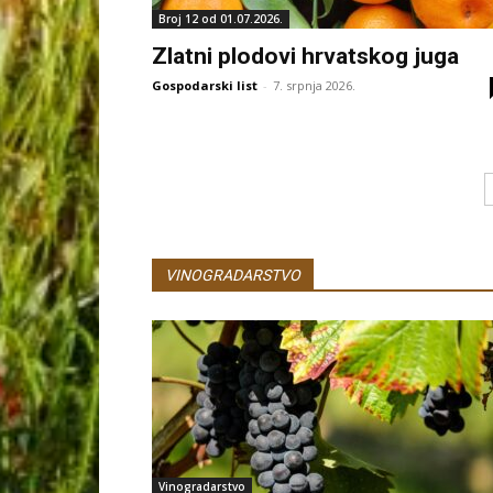
Broj 12 od 01.07.2026.
Zlatni plodovi hrvatskog juga
Gospodarski list
-
7. srpnja 2026.
VINOGRADARSTVO
Vinogradarstvo