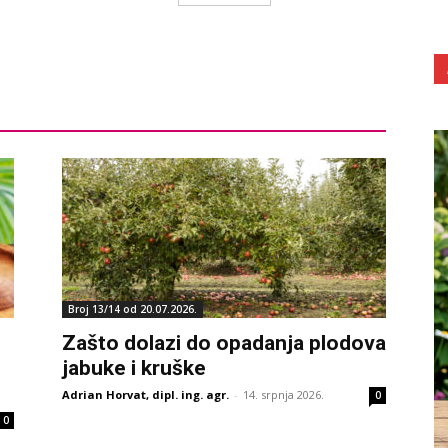
Broj 13/14 od 20.07.2026.
Zašto dolazi do opadanja plodova
jabuke i kruške
Adrian Horvat, dipl. ing. agr.
-
14. srpnja 2026.
0
0