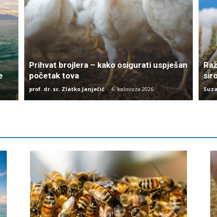
Prihvat brojlera – kako osigurati uspješan
Raž
e
početak tova
sir
prof. dr. sc. Zlatko Janječić
-
6. kolovoza 2026.
Suza