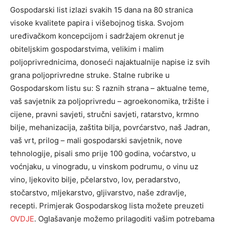
Gospodarski list izlazi svakih 15 dana na 80 stranica
visoke kvalitete papira i višebojnog tiska. Svojom
uređivačkom koncepcijom i sadržajem okrenut je
obiteljskim gospodarstvima, velikim i malim
poljoprivrednicima, donoseći najaktualnije napise iz svih
grana poljoprivredne struke. Stalne rubrike u
Gospodarskom listu su: S raznih strana – aktualne teme,
vaš savjetnik za poljoprivredu – agroekonomika, tržište i
cijene, pravni savjeti, stručni savjeti, ratarstvo, krmno
bilje, mehanizacija, zaštita bilja, povrćarstvo, naš Jadran,
vaš vrt, prilog – mali gospodarski savjetnik, nove
tehnologije, pisali smo prije 100 godina, voćarstvo, u
voćnjaku, u vinogradu, u vinskom podrumu, o vinu uz
vino, ljekovito bilje, pčelarstvo, lov, peradarstvo,
stočarstvo, mljekarstvo, gljivarstvo, naše zdravlje,
recepti. Primjerak Gospodarskog lista možete preuzeti
OVDJE
. Oglašavanje možemo prilagoditi vašim potrebama