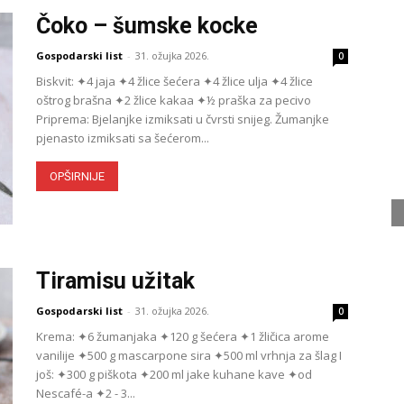
Čoko – šumske kocke
Gospodarski list
-
31. ožujka 2026.
0
Biskvit: ✦4 jaja ✦4 žlice šećera ✦4 žlice ulja ✦4 žlice
oštrog brašna ✦2 žlice kakaa ✦½ praška za pecivo
Priprema: Bjelanjke izmiksati u čvrsti snijeg. Žumanjke
pjenasto izmiksati sa šećerom...
OPŠIRNIJE
Tiramisu užitak
Gospodarski list
-
31. ožujka 2026.
0
Krema: ✦6 žumanjaka ✦120 g šećera ✦1 žličica arome
vanilije ✦500 g mascarpone sira ✦500 ml vrhnja za šlag I
još: ✦300 g piškota ✦200 ml jake kuhane kave ✦od
Nescafé-a ✦2 - 3...