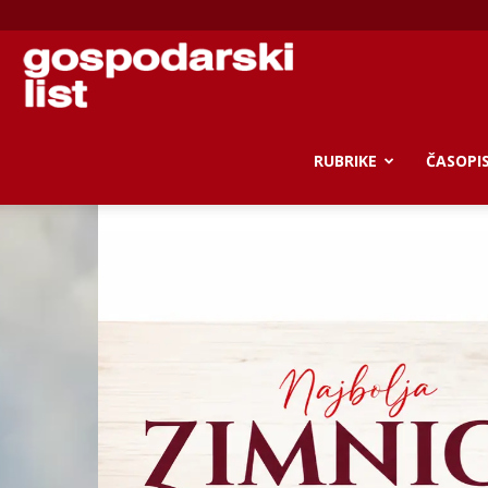
Gospodarski
list
RUBRIKE
ČASOPI