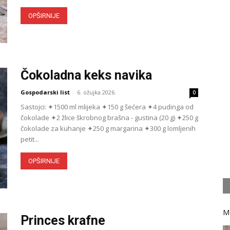
OPŠIRNIJE
Čokoladna keks navika
Gospodarski list
-
6. ožujka 2026.
0
Sastojci: ✦1500 ml mlijeka ✦150 g šećera ✦4 pudinga od
čokolade ✦2 žlice škrobnog brašna - gustina (20 g) ✦250 g
čokolade za kuhanje ✦250 g margarina ✦300 g lomljenih
petit...
OPŠIRNIJE
M
Princes krafne