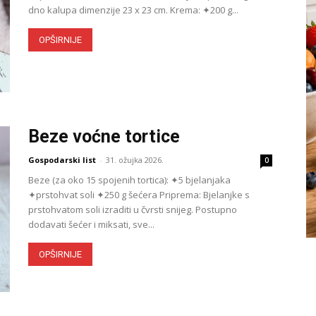
dno kalupa dimenzije 23 x 23 cm. Krema: ✦200 g...
OPŠIRNIJE
Beze voćne tortice
Gospodarski list
-
31. ožujka 2026.
0
Beze (za oko 15 spojenih tortica): ✦5 bjelanjaka
✦prstohvat soli ✦250 g šećera Priprema: Bjelanjke s
prstohvatom soli izraditi u čvrsti snijeg. Postupno
dodavati šećer i miksati, sve...
OPŠIRNIJE