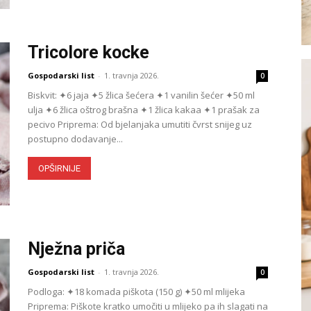
Tricolore kocke
Gospodarski list
-
1. travnja 2026.
0
Biskvit: ✦6 jaja ✦5 žlica šećera ✦1 vanilin šećer ✦50 ml
ulja ✦6 žlica oštrog brašna ✦1 žlica kakaa ✦1 prašak za
pecivo Priprema: Od bjelanjaka umutiti čvrst snijeg uz
postupno dodavanje...
OPŠIRNIJE
Nježna priča
Gospodarski list
-
1. travnja 2026.
0
Podloga: ✦18 komada piškota (150 g) ✦50 ml mlijeka
Priprema: Piškote kratko umočiti u mlijeko pa ih slagati na