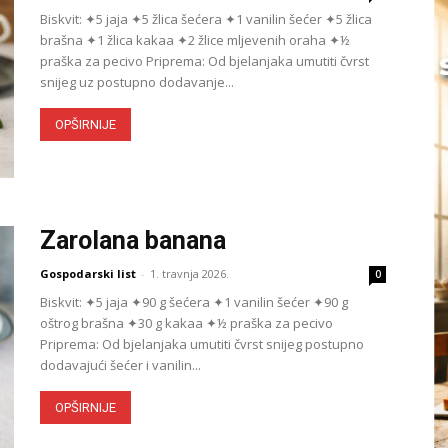
Biskvit: ✦5 jaja ✦5 žlica šećera ✦1 vanilin šećer ✦5 žlica
brašna ✦1 žlica kakaa ✦2 žlice mljevenih oraha ✦½
praška za pecivo Priprema: Od bjelanjaka umutiti čvrst
snijeg uz postupno dodavanje...
OPŠIRNIJE
Zarolana banana
Gospodarski list
-
1. travnja 2026.
0
Biskvit: ✦5 jaja ✦90 g šećera ✦1 vanilin šećer ✦90 g
oštrog brašna ✦30 g kakaa ✦½ praška za pecivo
Priprema: Od bjelanjaka umutiti čvrst snijeg postu­pno
dodavajući šećer i vanilin...
OPŠIRNIJE