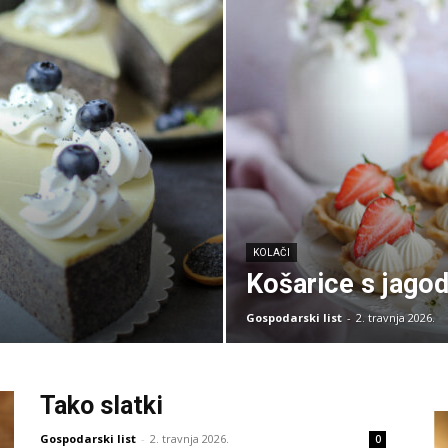
KOLAČI
Košarice s jago
Gospodarski list
-
2. travnja 2026.
Tako slatki
Gospodarski list
-
2. travnja 2026.
0