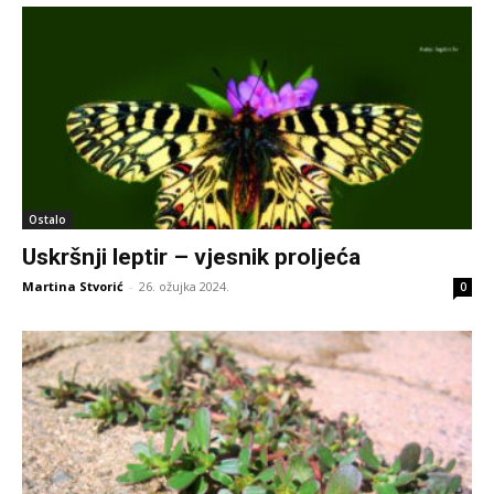
Ostalo
Uskršnji leptir – vjesnik proljeća
Martina Stvorić
-
26. ožujka 2024.
0