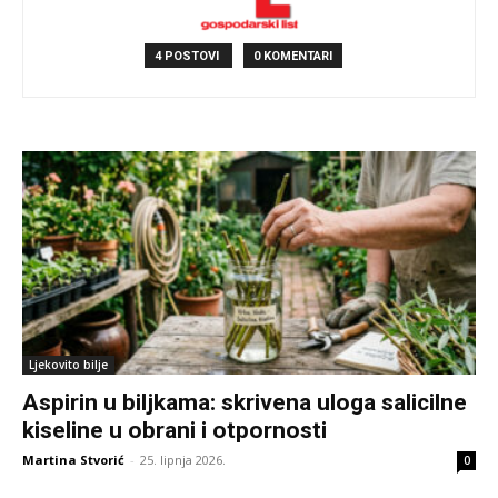
4 POSTOVI
0 KOMENTARI
Ljekovito bilje
Aspirin u biljkama: skrivena uloga salicilne
kiseline u obrani i otpornosti
Martina Stvorić
-
25. lipnja 2026.
0