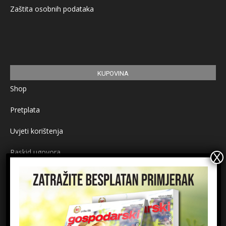
Zaštita osobnih podataka
KUPOVINA
Shop
Pretplata
Uvjeti korištenja
Raskid ugovora
Načini plaćanja
Sigurnost plaćanja
Prijavite se na newsletter