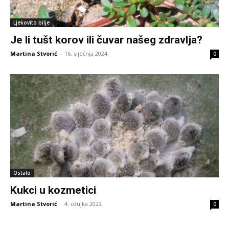
Ljekovito bilje
Je li tušt korov ili čuvar našeg zdravlja?
Martina Stvorić
-
16. siječnja 2024.
0
Ostalo
Kukci u kozmetici
Martina Stvorić
-
4. ožujka 2022.
0