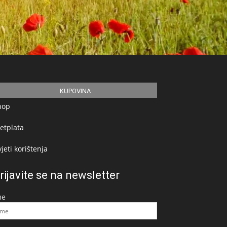
KUPOVINA
hop
etplata
jeti korištenja
rijavite se na newsletter
me