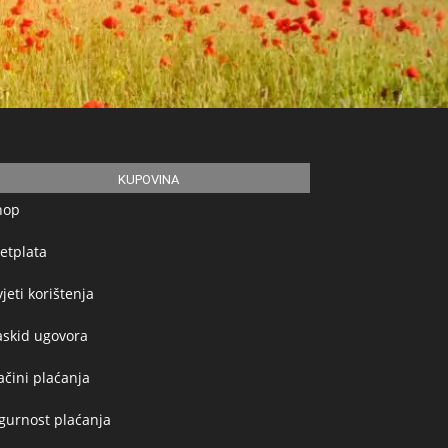
KUPOVINA
hop
etplata
jeti korištenja
askid ugovora
čini plaćanja
gurnost plaćanja