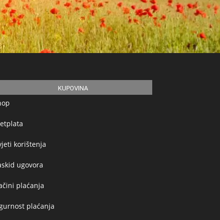
KUPOVINA
hop
etplata
jeti korištenja
askid ugovora
čini plaćanja
gurnost plaćanja