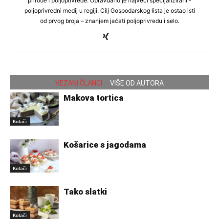
prirode i poljoprivrede. Opravdano je najveći specijalizirani -
poljoprivredni medij u regiji. Cilj Gospodarskog lista je ostao isti
od prvog broja – znanjem jačati poljoprivredu i selo.
VEZANI ČLANCI
VIŠE OD AUTORA
Makova tortica
Kolači
Košarice s jagodama
Kolači
Tako slatki
Kolači