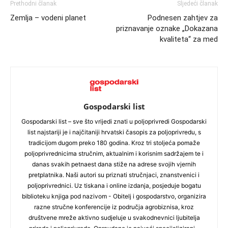
Prethodni članak
Sljedeći članak
Zemlja – vodeni planet
Podnesen zahtjev za
priznavanje oznake „Dokazana
kvaliteta“ za med
Gospodarski list
Gospodarski list – sve što vrijedi znati u poljoprivredi Gospodarski
list najstariji je i najčitaniji hrvatski časopis za poljoprivredu, s
tradicijom dugom preko 180 godina. Kroz tri stoljeća pomaže
poljoprivrednicima stručnim, aktualnim i korisnim sadržajem te i
danas svakih petnaest dana stiže na adrese svojih vjernih
pretplatnika. Naši autori su priznati stručnjaci, znanstvenici i
poljoprivrednici. Uz tiskana i online izdanja, posjeduje bogatu
biblioteku knjiga pod nazivom - Obitelj i gospodarstvo, organizira
razne stručne konferencije iz područja agrobiznisa, kroz
društvene mreže aktivno sudjeluje u svakodnevnici ljubitelja