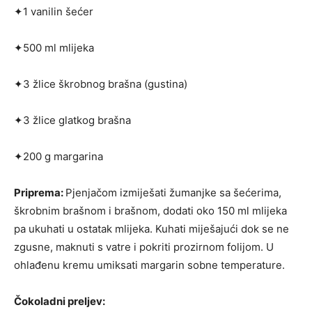
✦1 vanilin šećer
✦500 ml mlijeka
✦3 žlice škrobnog brašna (gustina)
✦3 žlice glatkog brašna
✦200 g margarina
Priprema:
Pjenjačom izmiješati žumanjke sa šećerima,
škrobnim brašnom i brašnom, do­dati oko 150 ml mlijeka
pa ukuhati u ostatak mlijeka. Kuhati miješajući dok se ne
zgusne, maknuti s vatre i pokriti prozirnom folijom. U
ohlađenu kremu umiksati margarin sobne temperature.
Čokoladni preljev: