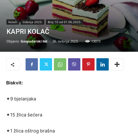
Kolači
Izdanja 2023.
Broj 10 od 01.06.2023.
KAPRI KOLAČ
Objavio
Gospodarski list
-
26. svibnja 2023.
13073
Biskvit:
✦9 bjelanjaka
✦15 žlica šećera
✦1 žlica oštrog brašna