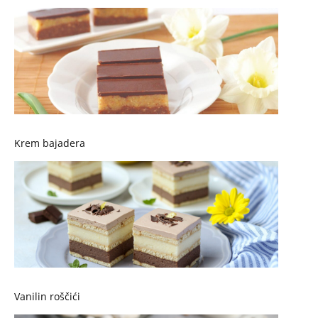
Krem bajadera
Vanilin roščići