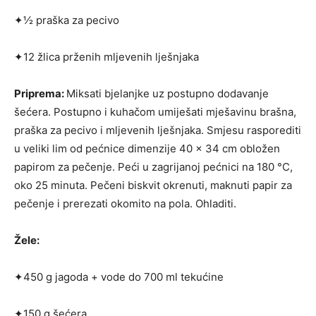
✦½ praška za pecivo
✦12 žlica prženih mljevenih lješnjaka
Priprema:
Miksati bjelanjke uz postupno do­davanje
šećera. Postupno i kuhačom umiješati mješavinu brašna,
praška za pecivo i mljevenih lješnjaka. Smjesu rasporediti
u veliki lim od pećnice dimenzije 40 x 34 cm obložen
papi­rom za pečenje. Peći u zagrijanoj pećnici na 180 °C,
oko 25 minuta. Pečeni biskvit okrenuti, maknuti papir za
pečenje i prerezati okomito na pola. Ohladiti.
Žele:
✦450 g jagoda + vode do 700 ml tekućine
✦150 g šećera