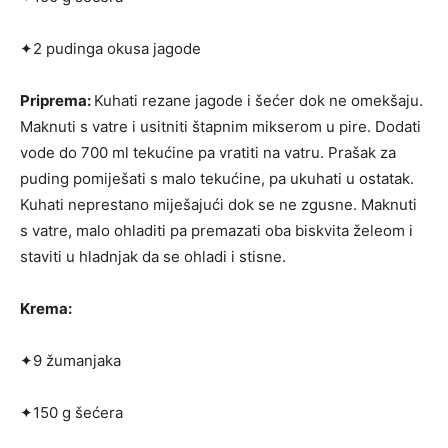
✦2 pudinga okusa jagode
Priprema:
Kuhati rezane jagode i šećer dok ne omekšaju.
Maknuti s vatre i usitniti štapnim mikserom u pire. Dodati
vode do 700 ml teku­ćine pa vratiti na vatru. Prašak za
puding po­miješati s malo tekućine, pa ukuhati u ostatak.
Kuhati neprestano miješajući dok se ne zgu­sne. Maknuti
s vatre, malo ohladiti pa prema­zati oba biskvita želeom i
staviti u hladnjak da se ohladi i stisne.
Krema:
✦9 žumanjaka
✦150 g šećera