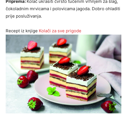
Priprema:
Kolač ukrasiti čvrsto tučenim vrh­njem za šlag,
čokoladnim mrvicama i polovica­ma jagoda. Dobro ohladiti
prije posluživanja.
Recept iz knjige
Kolači za sve prigode