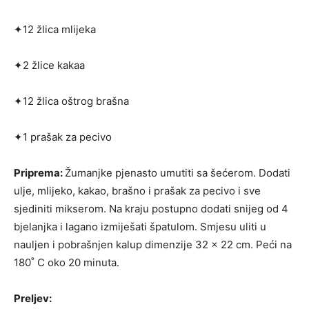
✦12 žlica mlijeka
✦2 žlice kakaa
✦12 žlica oštrog brašna
✦1 prašak za pecivo
Priprema:
Žumanjke pjenasto umutiti sa še­ćerom. Dodati
ulje, mlijeko, kakao, brašno i prašak za pecivo i sve
sjediniti mikserom. Na kraju postupno dodati snijeg od 4
bjelanjka i lagano izmiješati špatulom. Smjesu uliti u
nauljen i pobrašnjen kalup dimenzije 32 x 22 cm. Peći na
180˚ C oko 20 minuta.
Preljev: