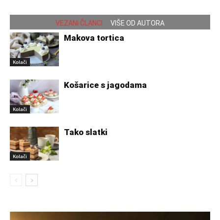
VEZANI ČLANCI
VIŠE OD AUTORA
Makova tortica
Kolači
Košarice s jagodama
Kolači
Tako slatki
Kolači