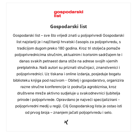
Gospodarski list
Gospodarski list – sve što vrijedi znati u poljoprivredi Gospodarski
list najstariji je i najčitaniji hrvatski časopis za poljoprivredu, s
tradicijom dugom preko 180 godina. Kroz tri stoljeća pomaže
poljoprivrednicima stručnim, aktualnim i korisnim sadržajem te i
danas svakih petnaest dana stiže na adrese svojih vjernih
pretplatnika. Naši autori su priznati stručnjaci, znanstvenici i
poljoprivrednici. Uz tiskana i online izdanja, posjeduje bogatu
biblioteku knjiga pod nazivom - Obitelj i gospodarstvo, organizira
razne stručne konferencije iz područja agrobiznisa, kroz
društvene mreže aktivno sudjeluje u svakodnevnici ljubitelja
prirode i poljoprivrede. Opravdano je najveći specijalizirani -
poljoprivredni medij u regiji. Cilj Gospodarskog lista je ostao isti
od prvog broja – znanjem jačati poljoprivredu i selo.