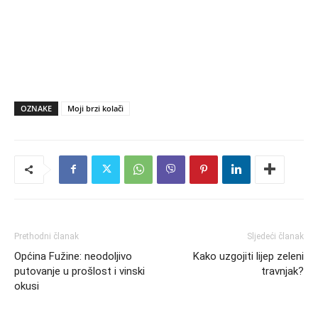
OZNAKE
Moji brzi kolači
Prethodni članak
Sljedeći članak
Općina Fužine: neodoljivo
Kako uzgojiti lijep zeleni
putovanje u prošlost i vinski
travnjak?
okusi