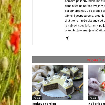
pomaže poljoprivrednicima stru
dana stiže na adrese svojih vjer
poljoprivrednici. Uz tiskana i 
Obitelj i gospodarstvo, organiz
društvene mreže aktivno sudjel
je najveći specijalizirani - polj
prvog broja – znanjem jačati po
VEZANI ČLA
Kolači
Kolači
Makova tortica
Košarice 