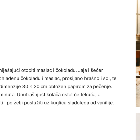
ješa­jući otopiti maslac i čokoladu. Jaja i šećer
hlađenu čoko­ladu i maslac, prosijano brašno i sol, te
up dimenzije 30 x 20 cm obložen papirom za pečenje.
minuta. Unutrašnjost kola­ča ostat će tekuća, a
 i po želji poslužiti uz kuglicu sladole­da od vanilije.