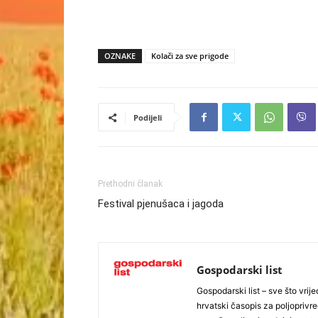
OZNAKE
Kolači za sve prigode
Podijeli
Prethodni članak
Festival pjenušaca i jagoda
Gospodarski list
Gospodarski list – sve što vrijed
hrvatski časopis za poljoprivre