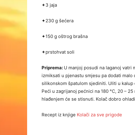
✦3 jaja
✦230 g šećera
✦150 g oštrog brašna
✦prstohvat soli
Priprema:
U manjoj posudi na laganoj vatri mi
izmiksati u pjenastu smjesu pa dodati malo o
silikonskom špatulom sjediniti. Uliti u kal
Peći u zagrijanoj pećnici na 180 °C, 20 – 25 
hlađenjem će se stisnuti. Kolač dobro ohladiti
Recept iz knjige
Kolači za sve prigode