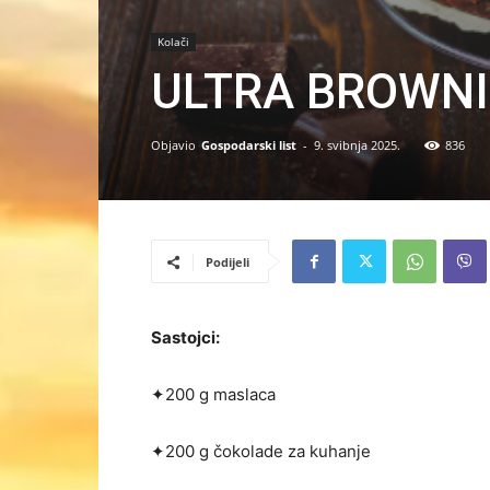
Kolači
ULTRA BROWNI
Objavio
Gospodarski list
-
9. svibnja 2025.
836
Podijeli
Sastojci:
✦200 g maslaca
✦200 g čokolade za kuhanje