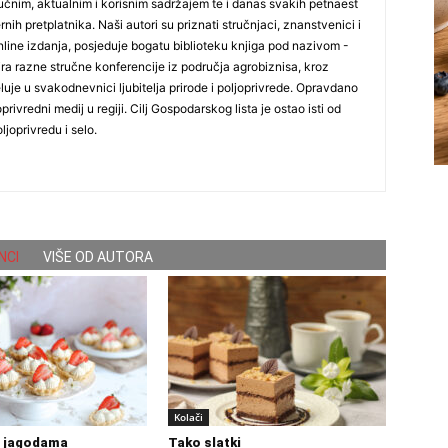
čnim, aktualnim i korisnim sadržajem te i danas svakih petnaest
nih pretplatnika. Naši autori su priznati stručnjaci, znanstvenici i
online izdanja, posjeduje bogatu biblioteku knjiga pod nazivom -
ira razne stručne konferencije iz područja agrobiznisa, kroz
uje u svakodnevnici ljubitelja prirode i poljoprivrede. Opravdano
oprivredni medij u regiji. Cilj Gospodarskog lista je ostao isti od
ljoprivredu i selo.
NCI
VIŠE OD AUTORA
Kolači
s jagodama
Tako slatki