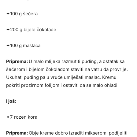
✦100 g šećera
✦200 g bijele čokolade
✦100 g maslaca
Priprema:
U malo mlijeka razmutiti puding, a osta­tak sa
šećerom i bijelom čokoladom staviti na vatru da provrije.
Ukuhati puding pa u vruće umiješati maslac. Kremu
pokriti prozirnom folijom i ostaviti da se malo ohladi.
I još:
✦7 rozen kora
Priprema:
Obje kreme dobro izraditi mikserom, po­dijeliti