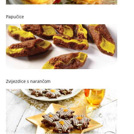
Papučice
Zvijezdice s narančom