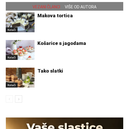
VEZANI ČLANCI
VIŠE OD AUTORA
Makova tortica
Kolači
Košarice s jagodama
Kolači
Tako slatki
Kolači