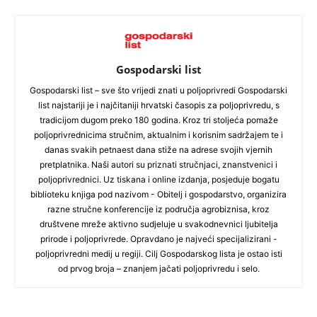
Gospodarski list
Gospodarski list – sve što vrijedi znati u poljoprivredi Gospodarski
list najstariji je i najčitaniji hrvatski časopis za poljoprivredu, s
tradicijom dugom preko 180 godina. Kroz tri stoljeća pomaže
poljoprivrednicima stručnim, aktualnim i korisnim sadržajem te i
danas svakih petnaest dana stiže na adrese svojih vjernih
pretplatnika. Naši autori su priznati stručnjaci, znanstvenici i
poljoprivrednici. Uz tiskana i online izdanja, posjeduje bogatu
biblioteku knjiga pod nazivom - Obitelj i gospodarstvo, organizira
razne stručne konferencije iz područja agrobiznisa, kroz
društvene mreže aktivno sudjeluje u svakodnevnici ljubitelja
prirode i poljoprivrede. Opravdano je najveći specijalizirani -
poljoprivredni medij u regiji. Cilj Gospodarskog lista je ostao isti
od prvog broja – znanjem jačati poljoprivredu i selo.