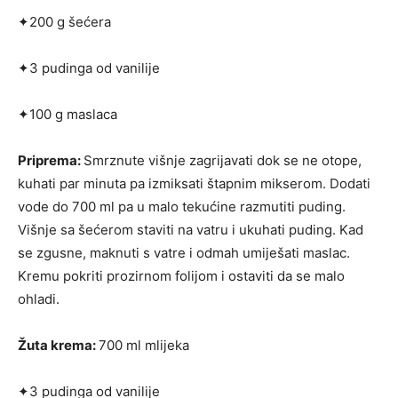
✦200 g šećera
✦3 pudinga od vanilije
✦100 g maslaca
Priprema:
Smrznute višnje zagrijavati dok se ne otope,
kuhati par minuta pa izmiksati štapnim mik­serom. Dodati
vode do 700 ml pa u malo tekućine razmutiti puding.
Višnje sa šećerom staviti na vatru i ukuhati puding. Kad
se zgusne, maknuti s vatre i odmah umiješati maslac.
Kremu pokriti prozirnom folijom i ostaviti da se malo
ohladi.
Žuta krema:
700 ml mlijeka
✦3 pudinga od vanilije