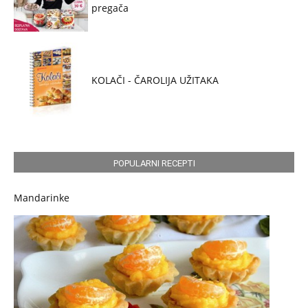
pregača
KOLAČI - ČAROLIJA UŽITAKA
POPULARNI RECEPTI
Mandarinke