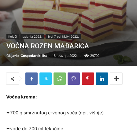
Kolači
Izdanja 2022.
Broj 7 od 15.04.2022.
VOĆNA ROZEN MAĐARICA
Objavio
Gospodarski list
-
13. travnja 2022.
29702
Voćna krema:
✦700 g smrznutog crvenog voća (npr. višnje)
✦vode do 700 ml tekućine