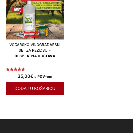
VOĆARSKO-VINOGRADARSKI
SET ZA REZIDBU –
BESPLATNA DOSTAVA
Ocjenjeno
35,00
€
s PDV-om
5.00
od 5
DODAJ U KOŠARICU