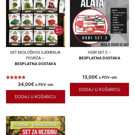
SET EKOLOŠKOG SJEMENJA
HOBI SET 2 –
POVRĆA –
BESPLATNA DOSTAVA
BESPLATNA DOSTAVA
13,00
€
s PDV-om
Ocjenjeno
34,00
€
s PDV-om
4.90
DODAJ U KOŠARICU
od 5
DODAJ U KOŠARICU