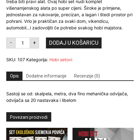
treba biti pravi alat. Ovaj hobi set nudi komplet
višenamjenskog alata po super cijeni. Široke je primjene,
jednostavan za rukovanje, precizan, a lagan i štedi prostor pri
pohrani. Vrlo je praktičan za svaki dom, vikendicu,
automobil…i zadovoljiti će potrebe svakog hobi majstora.
HOBI
DODAJ U KOŠARICU
-
+
SET
1
-
BESPLATNA
SKU:
107
Kategorija:
Hobi setovi
DOSTAVA
količina
Opis
Dodatne informacije
Recenzije (0)
Sastoji se od: skalpela, metra, dva fino mehanička odvijača,
odvijača sa 20 nastavaka i libelom
Povezani proizvodi