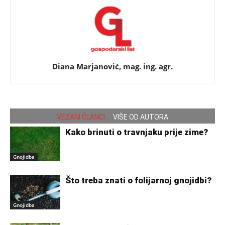
Diana Marjanović, mag. ing. agr.
VEZANI ČLANCI
VIŠE OD AUTORA
Kako brinuti o travnjaku prije zime?
Gnojidba
Što treba znati o folijarnoj gnojidbi?
Gnojidba