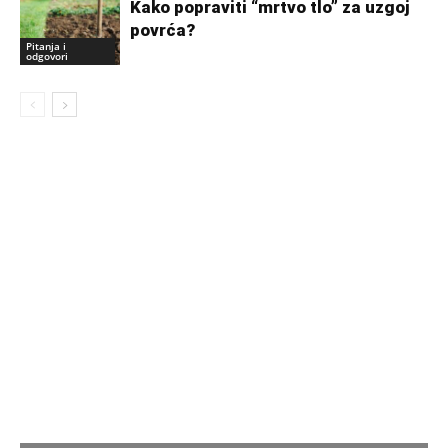
Kako popraviti “mrtvo tlo” za uzgoj
povrća?
Pitanja i
odgovori