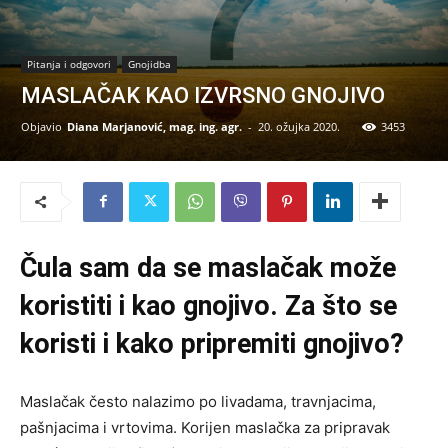
Pitanja i odgovori
Gnojidba
MASLAČAK KAO IZVRSNO GNOJIVO
Objavio
Diana Marjanović, mag. ing. agr.
-
20. ožujka 2020.
3453
Čula sam da se maslačak može
koristiti i kao gnojivo. Za što se
koristi i kako pripremiti gnojivo?
Maslačak često nalazimo po livadama, travnjacima,
pašnjacima i vrtovima. Korijen maslačka za pripravak