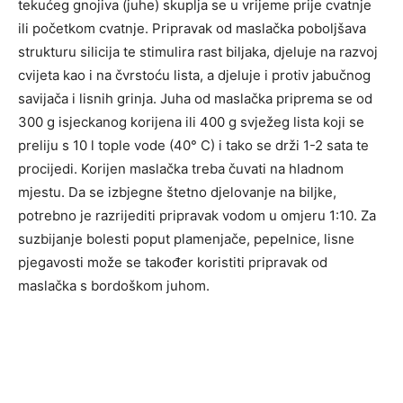
tekućeg gnojiva (juhe) skuplja se u vrijeme prije cvatnje
ili početkom cvatnje. Pripravak od maslačka poboljšava
strukturu silicija te stimulira rast biljaka, djeluje na razvoj
cvijeta kao i na čvrstoću lista, a djeluje i protiv jabučnog
savijača i lisnih grinja. Juha od maslačka priprema se od
300 g isjeckanog korijena ili 400 g svježeg lista koji se
preliju s 10 l tople vode (40° C) i tako se drži 1-2 sata te
procijedi. Korijen maslačka treba čuvati na hladnom
mjestu. Da se izbjegne štetno djelovanje na biljke,
potrebno je razrijediti pripravak vodom u omjeru 1:10. Za
suzbijanje bolesti poput plamenjače, pepelnice, lisne
pjegavosti može se također koristiti pripravak od
maslačka s bordoškom juhom.