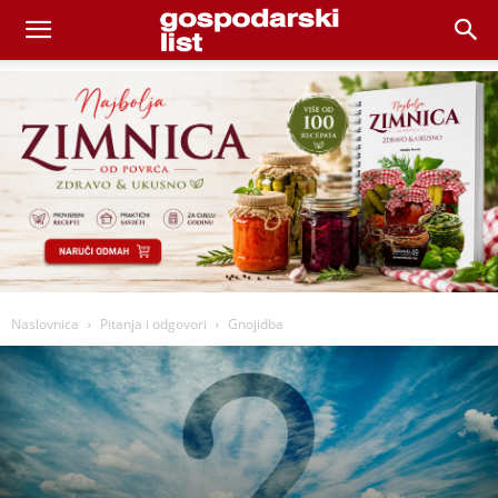
Naslovnica
Pitanja i odgovori
Gnojidba