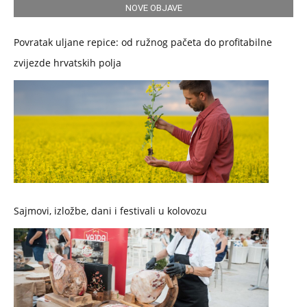
NOVE OBJAVE
Povratak uljane repice: od ružnog pačeta do profitabilne
zvijezde hrvatskih polja
Sajmovi, izložbe, dani i festivali u kolovozu