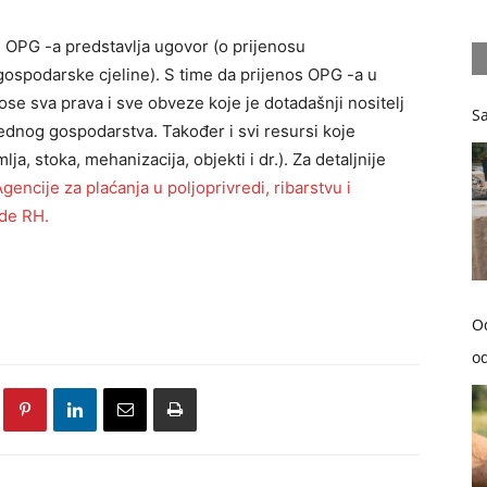
s OPG -a predstavlja ugovor (o prijenosu
gospodarske cjeline). S time da prijenos OPG -a u
ose sva prava i sve obveze koje je dotadašnji nositelj
Sa
dnog gospodarstva. Također i svi resursi koje
, stoka, mehanizacija, objekti i dr.). Za detaljnije
gencije za plaćanja u poljoprivredi, ribarstvu i
ede RH.
O
od