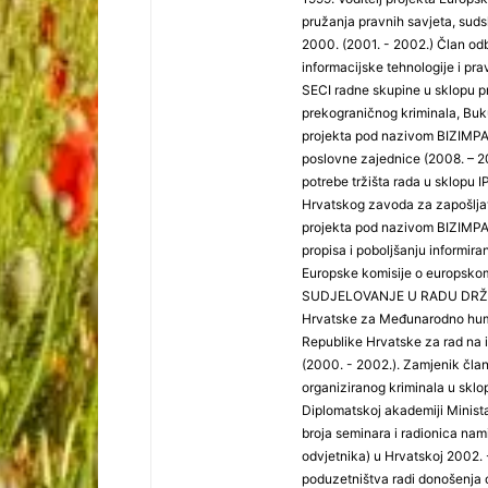
pružanja pravnih savjeta, sud
2000. (2001. - 2002.) Član od
informacijske tehnologije i pra
SECI radne skupine u sklopu pr
prekograničnog kriminala, Buk
projekta pod nazivom BIZIMPAC
poslovne zajednice (2008. – 20
potrebe tržišta rada u sklopu I
Hrvatskog zavoda za zapošljav
projekta pod nazivom BIZIMPA
propisa i poboljšanju informir
Europske komisije o europskom 
SUDJELOVANJE U RADU DRŽAVN
Hrvatske za Međunarodno human
Republike Hrvatske za rad na i
(2000. - 2002.). Zamjenik član
organiziranog kriminala u sklop
Diplomatskoj akademiji Minist
broja seminara i radionica na
odvjetnika) u Hrvatskoj 2002. 
poduzetništva radi donošenja o