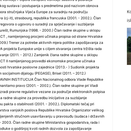
skog sustava i postupanja s predmetima pod nazivom obnova
Ko
bora stručnjaka Vijeća Europe za suradnju na području
va (cj-it), strasbourg, republika francuska (2001. - 2002.). Član
is
egovora o ugovoru o suradnji za sprječavanje i suzbijanje
urešt, Rumunjska (1998. - 2000.) Član radne skupine u sklopu
T , namijenjenog procjeni učinaka propisa od strane Hrvatske
09.) Trener za potrebe aktivnih mjera politike zapošljavanja za
PA projekta Europske unije s ciljem stvaranja centra tržišta rada
anje (2011. - 2012.) Zamjenik člana radne skupine u sklopu
CT II namijenjenog provedbi ekonomske procjene učinaka
anosti hrvatske poslovne zajednice (2013.- ) Sudionik projekta
socijalnom dijalogu (PEGASE), Brisel (2011. – 2012.)
IH INSTITUCIJA Član Nacionalnog odbora Vlade Republike
itarno pravo (2001. - 2002.). Član radne skupine pri Vladi
zradi pravne regulative vezane za područje elektronskih potpisa
a radne skupine za provedbu inicijative za suzbijanje
u pakta o stabilnosti (2001. - 2002.). Diplomatski tečaj pri
arstva vanjskih poslova Republike Hrvatske Organizator velikog
mijenjenih stručnom usavršavanju u pravosuđu (sudaca i državnih
- 2003. Član radne skupine Ministarstva gospodarstva, rada i
dluke o godišnjoj kvoti radnih dozvola za zapošljavanje