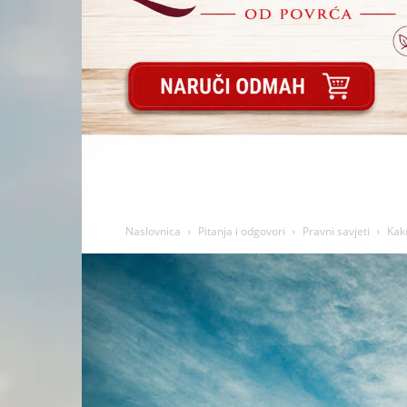
Naslovnica
Pitanja i odgovori
Pravni savjeti
Kak