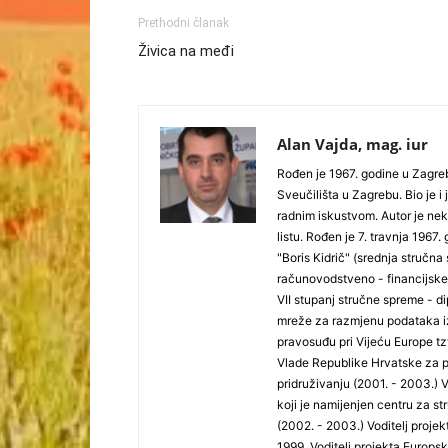
Prethodni članak
Živica na međi
Alan Vajda, mag. iur
Rođen je 1967. godine u Zagrebu
Sveučilišta u Zagrebu. Bio je i
radnim iskustvom. Autor je nek
listu. Rođen je 7. travnja 196
"Boris Kidrič" (srednja stručn
računovodstveno - financijske 
VII stupanj stručne spreme 
mreže za razmjenu podataka iz
pravosuđu pri Vijeću Europe t
Vlade Republike Hrvatske za p
pridruživanju (2001. - 2003.) 
koji je namijenjen centru za 
(2002. - 2003.) Voditelj proj
1999. Voditelj projekta Europs