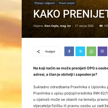
Pitanja i odgovori
Pravni savjeti
KAKO PRENIJE
Objavio
Alan Vajda, mag. iur
-
17. srpnja 2020.
10
Podijeli
Na koji način se može prenijeti OPG s osobe
adresi, a član je obitelji i zaposlen je?
Sukladno odredbama Pravilnika o Upisniku 
Pravilnika o upisu poljoprivrednika (NN 62/
u cijelosti može se obaviti na temelju pravn
stjecatelja fizičku ili pravnu osobu uz zad