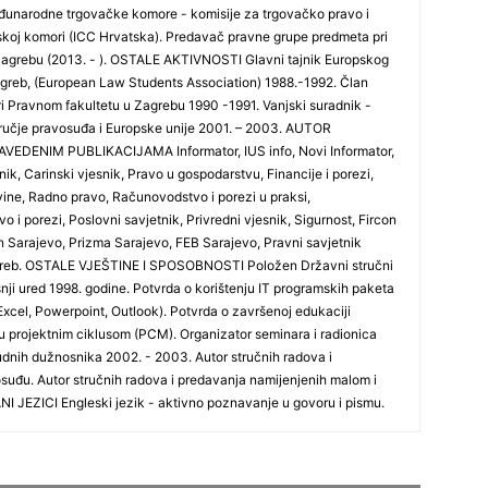
đunarodne trgovačke komore - komisije za trgovačko pravo i
skoj komori (ICC Hrvatska). Predavač pravne grupe predmeta pri
zagrebu (2013. - ). OSTALE AKTIVNOSTI Glavni tajnik Europskog
greb, (European Law Students Association) 1988.-1992. Član
i Pravnom fakultetu u Zagrebu 1990 -1991. Vanjski suradnik -
odručje pravosuđa i Europske unije 2001. – 2003. AUTOR
DENIM PUBLIKACIJAMA Informator, IUS info, Novi Informator,
ik, Carinski vjesnik, Pravo u gospodarstvu, Financije i porezi,
vine, Radno pravo, Računovodstvo i porezi u praksi,
o i porezi, Poslovni savjetnik, Privredni vjesnik, Sigurnost, Fircon
 Sarajevo, Prizma Sarajevo, FEB Sarajevo, Pravni savjetnik
agreb. OSTALE VJEŠTINE I SPOSOBNOSTI Položen Državni stručni
šnji ured 1998. godine. Potvrda o korištenju IT programskih paketa
xcel, Powerpoint, Outlook). Potvrda o završenoj edukaciji
u projektnim ciklusom (PCM). Organizator seminara i radionica
udnih dužnosnika 2002. - 2003. Autor stručnih radova i
suđu. Autor stručnih radova i predavanja namijenjenih malom i
I JEZICI Engleski jezik - aktivno poznavanje u govoru i pismu.