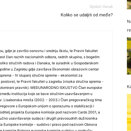
Sljedeći članak
Koliko se udaljiti od međe?
Na
re
so
, gdje je završio osnovnu i srednju školu, te Pravni fakultet
 jest član raznih nacionalnih odbora, radnih skupina, s bogatim
oliko stručnih radova i članaka, te suradnik u Gospodarskom
7. godine u Zagrebu gdje završava Ekonomski obrazovni centar
a sprema - IV stupanj stručne spreme - ekonomist za
poslove), te Pravni fakultet u zagrebu (visoka stručna sprema -
Ka
- diplomirani pravnik). MEĐUNARODNO ISKUSTVO Član europske
među institucija koje se bave stručnim usavršavanjem u
zv. Lisabonska mreža (2002. - 2003.) Član pregovaračkog tima
regovore s Europskom unijom o sporazumu o stabilizaciji i
Voditelj projekta Europske komisije pod nazivom Cards 2001, a
stručno usavršavanje sudaca i drugih pravosudnih dužnosnika
ekta Europske komisije - sudstvo i pravo pod nazivom Obnova
ke komisije Potpora europske komisije sudstvu u području