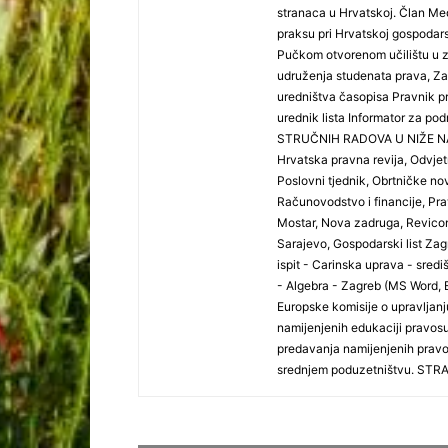
stranaca u Hrvatskoj. Član Me
praksu pri Hrvatskoj gospodar
Pučkom otvorenom učilištu u 
udruženja studenata prava, Za
uredništva časopisa Pravnik pr
urednik lista Informator za p
STRUČNIH RADOVA U NIŽE NAVE
Hrvatska pravna revija, Odvjetn
Poslovni tjednik, Obrtničke no
Računovodstvo i financije, Prav
Mostar, Nova zadruga, Revicon
Sarajevo, Gospodarski list Z
ispit - Carinska uprava - sredi
- Algebra - Zagreb (MS Word, E
Europske komisije o upravljanj
namijenjenih edukaciji pravos
predavanja namijenjenih pravo
srednjem poduzetništvu. STRAN