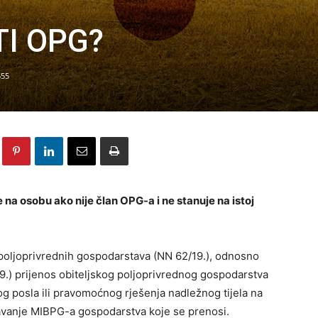
TI OPG?
555
 na osobu ako nije član OPG-a i ne stanuje na istoj
poljoprivrednih gospodarstava (NN 62/19.), odnosno
19.) prijenos obiteljskog poljoprivrednog gospodarstva
og posla ili pravomoćnog rješenja nadležnog tijela na
ržavanje MIBPG-a gospodarstva koje se prenosi.