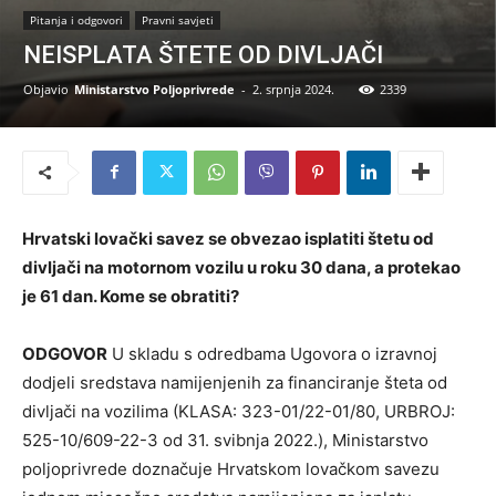
Pitanja i odgovori
Pravni savjeti
NEISPLATA ŠTETE OD DIVLJAČI
Objavio
Ministarstvo Poljoprivrede
-
2. srpnja 2024.
2339
Hrvatski lovački savez se obvezao isplatiti štetu od
divljači na motornom vozilu u roku 30 dana, a protekao
je 61 dan. Kome se obratiti?
ODGOVOR
U skladu s odredbama Ugovora o izravnoj
dodjeli sredstava namijenjenih za financiranje šteta od
divljači na vozilima (KLASA: 323-01/22-01/80, URBROJ:
525-10/609-22-3 od 31. svibnja 2022.), Ministarstvo
poljoprivrede doznačuje Hrvatskom lovačkom savezu