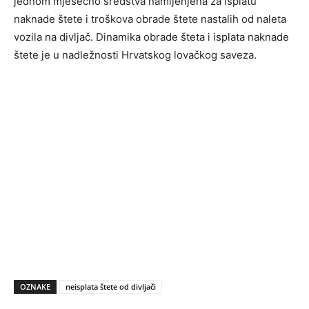
jednom mjesečno sredstva namijenjena za isplatu
naknade štete i troškova obrade štete nastalih od naleta
vozila na divljač. Dinamika obrade šteta i isplata naknade
štete je u nadležnosti Hrvatskog lovačkog saveza.
OZNAKE
neisplata štete od divljači