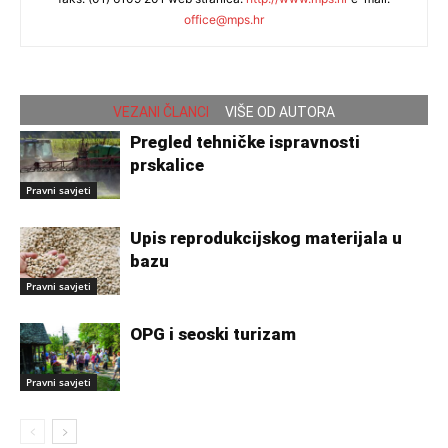
office@mps.hr
VEZANI ČLANCI
VIŠE OD AUTORA
Pregled tehničke ispravnosti
prskalice
Pravni savjeti
Upis reprodukcijskog materijala u
bazu
Pravni savjeti
OPG i seoski turizam
Pravni savjeti