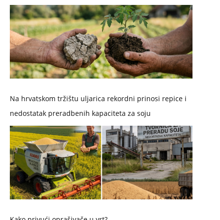
Na hrvatskom tržištu uljarica rekordni prinosi repice i
nedostatak preradbenih kapaciteta za soju
Kako privući oprašivače u vrt?