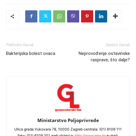
Prethodni članak
Sljedeći članak
Bakterijska bolest ovaca
Neprovođenje ostavinske
rasprave, što dalje?
Ministarstvo Poljoprivrede
Ulica grada Vukovara 78, 10000 Zagreb centrala: (01) 6106 111
faks: (01) 6109 201 web stranica:
http://www.mps.hr
e-mail: