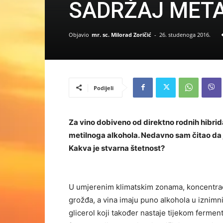
SADRŽAJ META
Objavio
mr. sc. Milorad Zoričić
-
26. studenoga 2016.
Podijeli
Za vino dobiveno od direktno rodnih hibrid
metilnoga alkohola. Nedavno sam čitao da je
Kakva je stvarna štetnost?
U umjerenim klimatskim zonama, koncentraci
grožđa, a vina imaju puno alkohola u iznimn
glicerol koji također nastaje tijekom ferment