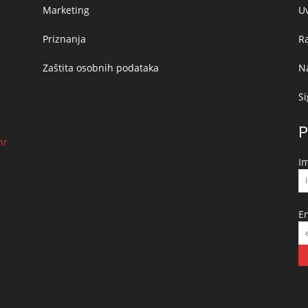
Marketing
Uv
Priznanja
R
Zaštita osobnih podataka
Na
Si
P
hr
I
E