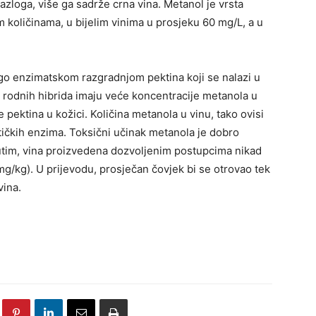
 razloga, više ga sadrže crna vina. Metanol je vrsta
im količinama, u bijelim vinima u prosjeku 60 mg/L, a u
o enzimatskom razgradnjom pektina koji se nalazi u
 rodnih hibrida imaju veće koncentracije metanola u
e pektina u kožici. Količina metanola u vinu, tako ovisi
litičkih enzima. Toksični učinak metanola je dobro
utim, vina proizvedena dozvoljenim postupcima nikad
kg). U prijevodu, prosječan čovjek bi se otrovao tek
vina.