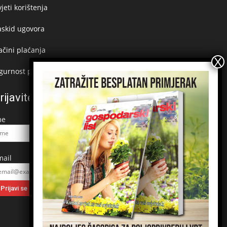
jeti korištenja
askid ugovora
čini plaćanja
gurnost plaćanja
rijavite se na newsletter
me
mail