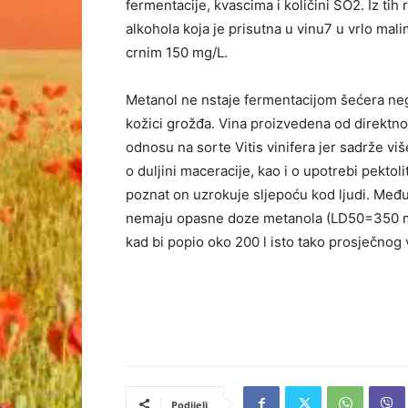
fermentacije, kvascima i količini SO2. Iz tih
alkohola koja je prisutna u vinu7 u vrlo mal
crnim 150 mg/L.
Metanol ne nstaje fermentacijom šećera neg
kožici grožđa. Vina proizvedena od direktno
odnosu na sorte Vitis vinifera jer sadrže viš
o duljini maceracije, kao i o upotrebi pekto
poznat on uzrokuje sljepoću kod ljudi. Međ
nemaju opasne doze metanola (LD50=350 mg/
kad bi popio oko 200 l isto tako prosječnog 
Podijeli