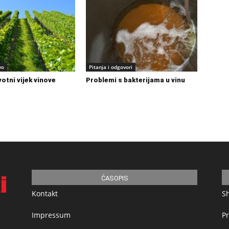
vo
Pitanja i odgovori
ivotni vijek vinove
Problemi s bakterijama u vinu
ČASOPIS
Kontakt
S
Impressum
Pr