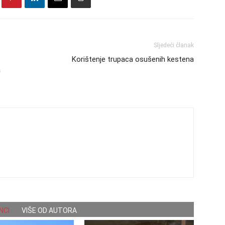
Sljedeći članak
Korištenje trupaca osušenih kestena
a
NCI
VIŠE OD AUTORA