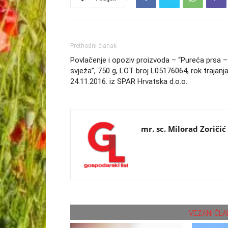
Prethodni članak
Povlačenje i opoziv proizvoda – “Pureća prsa –
svježa”, 750 g, LOT broj L05176064, rok trajanj
24.11.2016. iz SPAR Hrvatska d.o.o.
mr. sc. Milorad Zoričić
VEZANI ČLA