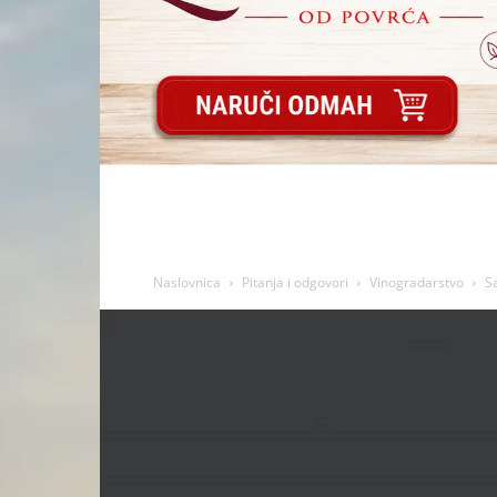
Naslovnica
Pitanja i odgovori
Vinogradarstvo
S