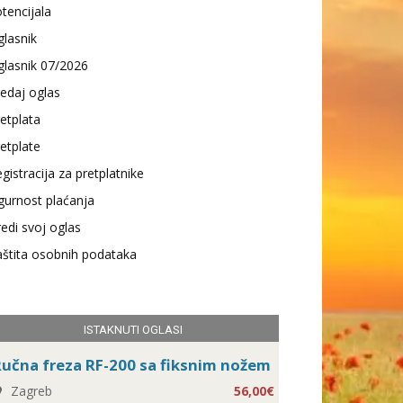
tencijala
lasnik
lasnik 07/2026
edaj oglas
etplata
etplate
gistracija za pretplatnike
gurnost plaćanja
edi svoj oglas
štita osobnih podataka
ISTAKNUTI OGLASI
učna freza RF-200 sa fiksnim nožem
Zagreb
56,00€