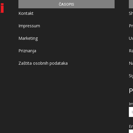
ČASOPIS
Kontakt
S
Impressum
Pr
Marketing
Uv
Priznanja
R
Zaštita osobnih podataka
Na
Si
P
I
Em