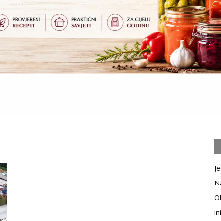
Je
Na
Ob
in