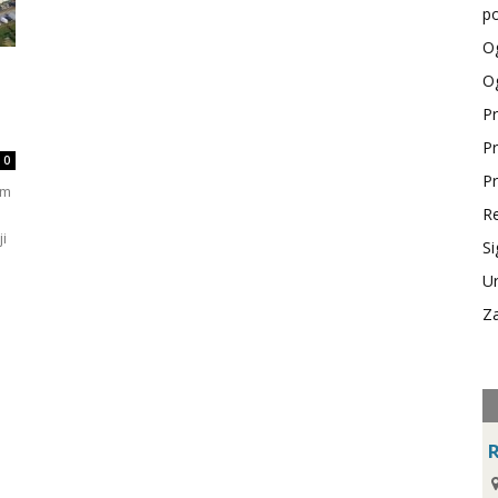
po
Og
Og
Pr
Pr
0
Pr
am
Re
ji
Si
Ur
Za
R