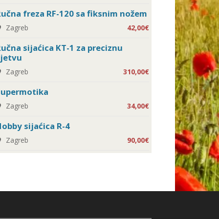
učna freza RF-120 sa fiksnim nožem
Zagreb
42,00€
učna sijaćica KT-1 za preciznu
jetvu
Zagreb
310,00€
Supermotika
Zagreb
34,00€
obby sijaćica R-4
Zagreb
90,00€