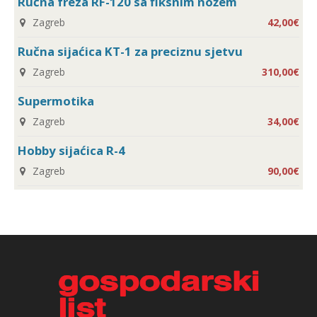
Ručna freza RF-120 sa fiksnim nožem
Zagreb
42,00€
Ručna sijaćica KT-1 za preciznu sjetvu
Zagreb
310,00€
Supermotika
Zagreb
34,00€
Hobby sijaćica R-4
Zagreb
90,00€