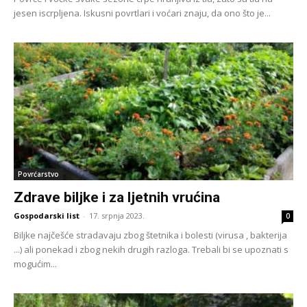
jesen iscrpljena. Iskusni povrtlari i voćari znaju, da ono što je...
Povrćarstvo
Zdrave biljke i za ljetnih vrućina
Gospodarski list
-
17. srpnja 2023.
0
Biljke najčešće stradavaju zbog štetnika i bolesti (virusa , bakterija
...) ali ponekad i zbog nekih drugih razloga. Trebali bi se upoznati s
mogućim...