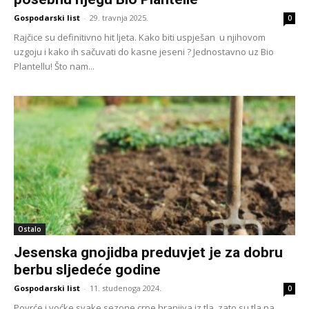
Gospodarski list
-
29. travnja 2025.
0
Rajčice su definitivno hit ljeta. Kako biti uspješan u njihovom
uzgoju i kako ih sačuvati do kasne jeseni ? Jednostavno uz Bio
Plantellu! Što nam...
Ostalo
Jesenska gnojidba preduvjet je za dobru
berbu sljedeće godine
Gospodarski list
-
11. studenoga 2024.
0
Povrće i voćke svake sezone crpe hranjiva iz tla, zato su tla na