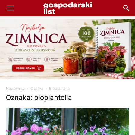
Naslovnica
Oznake
Bioplantella
Oznaka: bioplantella