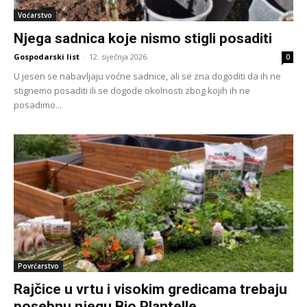
Voćarstvo
Njega sadnica koje nismo stigli posaditi
Gospodarski list
-
12. siječnja 2026.
0
U jesen se nabavljaju voćne sadnice, ali se zna dogoditi da ih ne
stignemo posaditi ili se dogode okolnosti zbog kojih ih ne
posadimo...
Povrćarstvo
Rajčice u vrtu i visokim gredicama trebaju
posebnu njegu Bio Plantelle