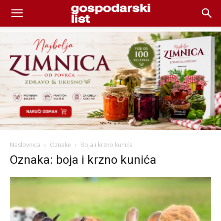
Naslovnica
Oznake
Boja i krzno kunića
Oznaka: boja i krzno kunića