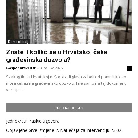
Dom i obitelj
Znate li koliko se u Hrvatskoj čeka
građevinska dozvola?
Gospodarski list
-
3. ožujka 2025.
0
Svakog tko u Hrvatskoj nešto gradi glava zaboli od pomisli koliko
mora čekati na građevinsku dozvolu. I ne samo na taj dokument
već cijeli...
PREDAJ OGLAS
Jednokratni raskid ugovora
Objavljene prve izmjene 2. Natječaja za intervenciju 73.02