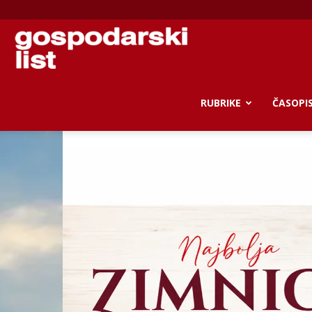
Gospodarski
list
RUBRIKE
ČASOPI