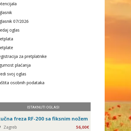
tencijala
lasnik
lasnik 07/2026
edaj oglas
etplata
etplate
gistracija za pretplatnike
gurnost plaćanja
edi svoj oglas
štita osobnih podataka
ISTAKNUTI OGLASI
učna freza RF-200 sa fiksnim nožem
Zagreb
56,00€