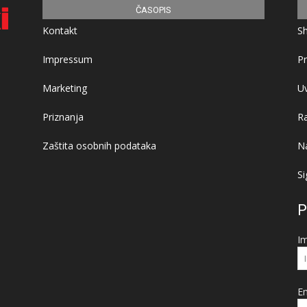
ČASOPIS
Kontakt
S
Impressum
Pr
Marketing
Uv
Priznanja
R
Zaštita osobnih podataka
Na
Si
P
I
Em