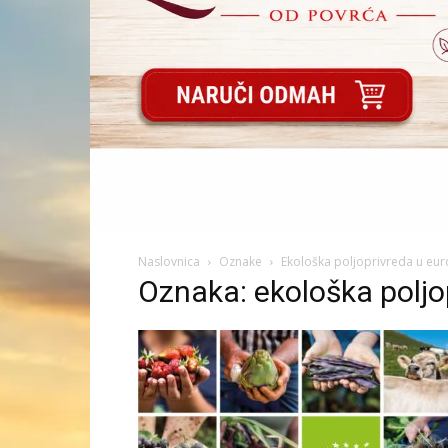
Naslovnica
Oznake
Ekološka poljoprivreda u euro
Oznaka: ekološka poljop