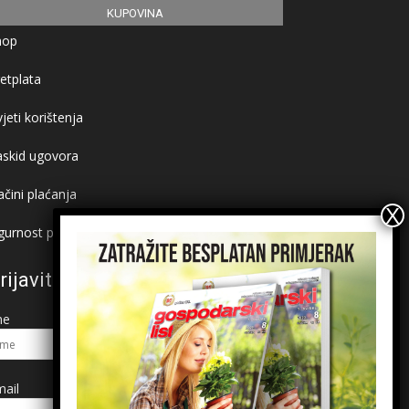
KUPOVINA
hop
etplata
jeti korištenja
askid ugovora
čini plaćanja
gurnost plaćanja
rijavite se na newsletter
me
ail