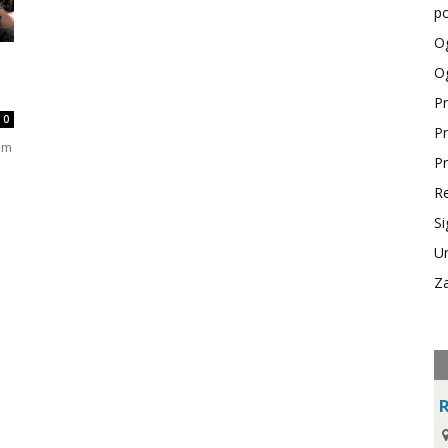
po
Og
Og
Pr
0
Pr
om
Pr
Re
Si
Ur
Za
R