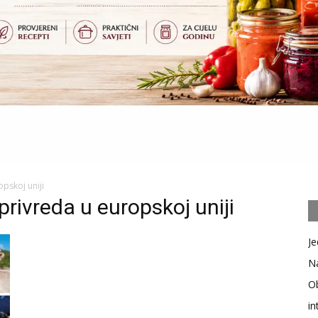
pskoj uniji
rivreda u europskoj uniji
Je
Na
Ob
in