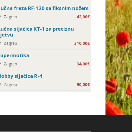
učna freza RF-120 sa fiksnim nožem
Zagreb
42,00€
učna sijaćica KT-1 za preciznu
jetvu
Zagreb
310,00€
Supermotika
Zagreb
34,00€
obby sijaćica R-4
Zagreb
90,00€