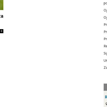
po
Og
za
Og
Pr
0
Pr
Pr
Re
Si
Ur
Za
R