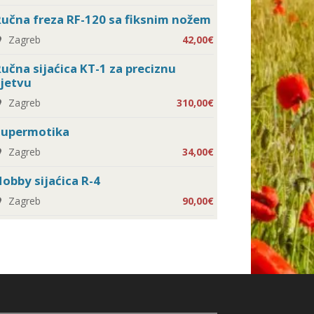
učna freza RF-120 sa fiksnim nožem
Zagreb
42,00€
učna sijaćica KT-1 za preciznu
jetvu
Zagreb
310,00€
Supermotika
Zagreb
34,00€
obby sijaćica R-4
Zagreb
90,00€