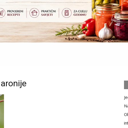
aronije
Je
Na
Ob
in