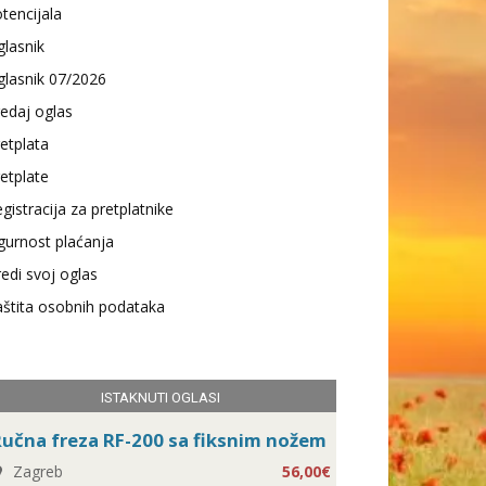
tencijala
lasnik
lasnik 07/2026
edaj oglas
etplata
etplate
gistracija za pretplatnike
gurnost plaćanja
edi svoj oglas
štita osobnih podataka
ISTAKNUTI OGLASI
učna freza RF-200 sa fiksnim nožem
Zagreb
56,00€