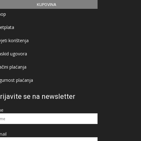
KUPOVINA
hop
etplata
jeti korištenja
askid ugovora
čini plaćanja
gurnost plaćanja
rijavite se na newsletter
me
ail