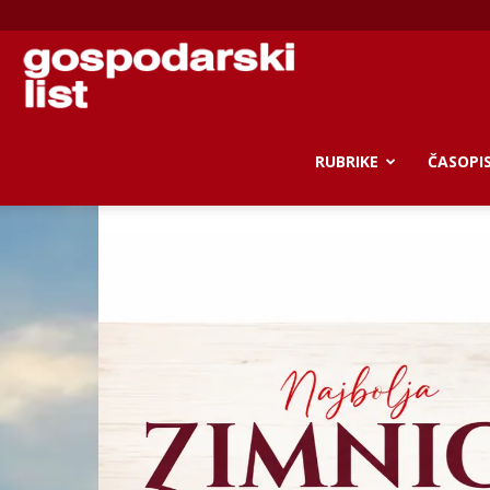
Gospodarski
list
RUBRIKE
ČASOPI