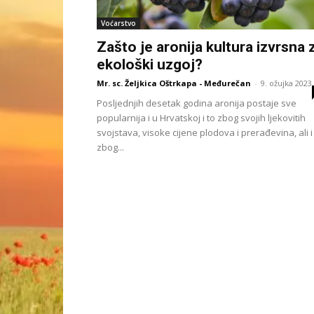
Voćarstvo
Zašto je aronija kultura izvrsna 
ekološki uzgoj?
Mr. sc. Željkica Oštrkapa - Međurečan
-
9. ožujka 2023.
Posljednjih desetak godina aronija postaje sve
popularnija i u Hrvatskoj i to zbog svojih ljekovitih
svojstava, visoke cijene plodova i prerađevina, ali i
zbog...