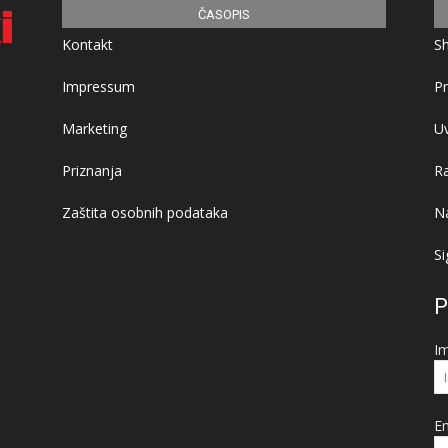
ČASOPIS
Kontakt
S
Impressum
Pr
Marketing
Uv
Priznanja
R
Zaštita osobnih podataka
Na
Si
P
I
Em