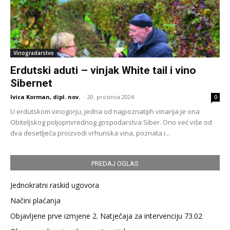
Vinogradarstvo
Erdutski aduti – vinjak White tail i vino
Sibernet
Ivica Korman, dipl. nov.
-
20. prosinca 2024.
0
U erdutskom vinogorju, jedna od najpoznatijih vinarija je ona
Obiteljskog poljoprivrednog gospodarstva Siber. Ono već više od
dva desetljeća proizvodi vrhunska vina, poznata i...
PREDAJ OGLAS
Jednokratni raskid ugovora
Načini plaćanja
Objavljene prve izmjene 2. Natječaja za intervenciju 73.02