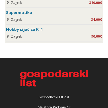
Zagreb
310,00€
Supermotika
Zagreb
34,00€
Hobby sijaćica R-4
Zagreb
90,00€
Gospodarski list d.d.
Majstora Radonje 12