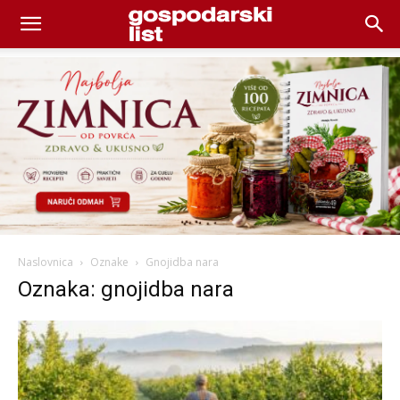
Naslovnica
Oznake
Gnojidba nara
Oznaka: gnojidba nara