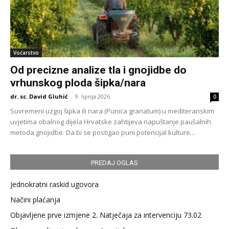
Voćarstvo
Od precizne analize tla i gnojidbe do
vrhunskog ploda šipka/nara
dr. sc. David Gluhić
-
9. lipnja 2026.
0
Suvremeni uzgoj šipka ili nara (Punica granatum) u mediteranskim
uvjetima obalnog dijela Hrvatske zahtijeva napuštanje paušalnih
metoda gnojidbe. Da bi se postigao puni potencijal kulture...
PREDAJ OGLAS
Jednokratni raskid ugovora
Načini plaćanja
Objavljene prve izmjene 2. Natječaja za intervenciju 73.02