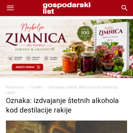
Naslovnica
Oznake
Izdvajanje štetnih alkohola kod destilacije
rakije
Oznaka: izdvajanje štetnih alkohola
kod destilacije rakije