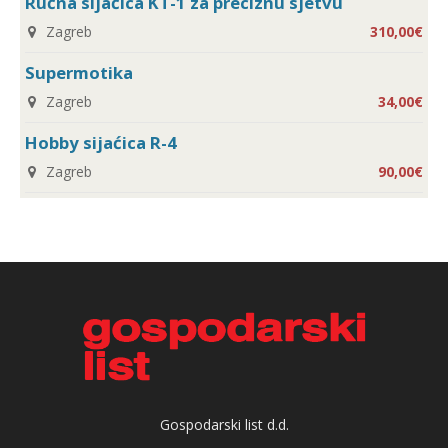
Ručna sijaćica KT-1 za preciznu sjetvu
Zagreb
310,00€
Supermotika
Zagreb
34,00€
Hobby sijaćica R-4
Zagreb
90,00€
Gospodarski list d.d.