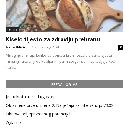
Ostalo
Kiselo tijesto za zdraviju prehranu
Irena Biličić
-
21. studenoga 2024.
0
Mnogi ljudi znaju koliko su domaći kruh i ostala dizana tijesta
mirisniji i ukusniji od kupljenih, pa ih stoga i sami spravljaju kod
kuće....
PREDAJ OGLAS
Jednokratni raskid ugovora
Objavljene prve izmjene 2. Natječaja za intervenciju 73.02
Obnova poljoprivrednog potencijala
Oglasnik