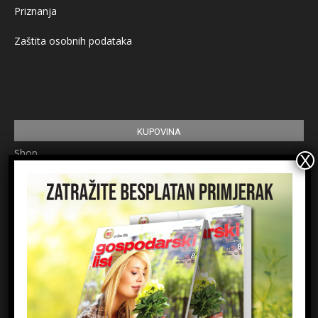
Priznanja
Zaštita osobnih podataka
KUPOVINA
Shop
Pretplata
Uvjeti korištenja
Prijavite se na newsletter
Ime