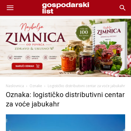
Naslovnica
Oznake
Logističko distributivni centar za voće jabukahr
Oznaka: logističko distributivni centar
za voće jabukahr