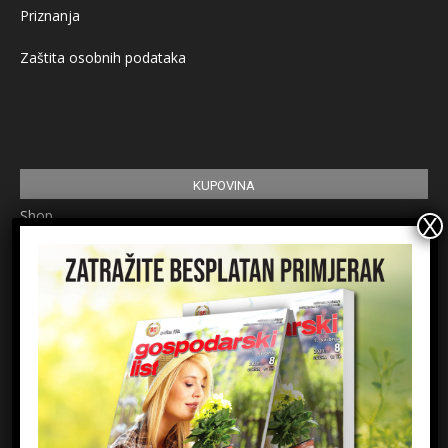
Priznanja
Zaštita osobnih podataka
KUPOVINA
Shop
Pretplata
Uvjeti korištenja
Prijavite se na newsletter
Ime