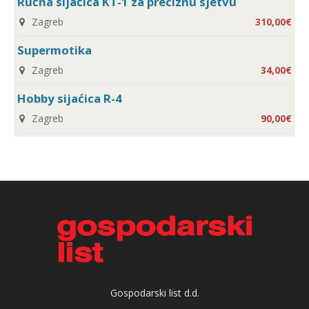
Ručna sijaćica KT-1 za preciznu sjetvu
Zagreb
310,00€
Supermotika
Zagreb
34,00€
Hobby sijaćica R-4
Zagreb
90,00€
Gospodarski list d.d.