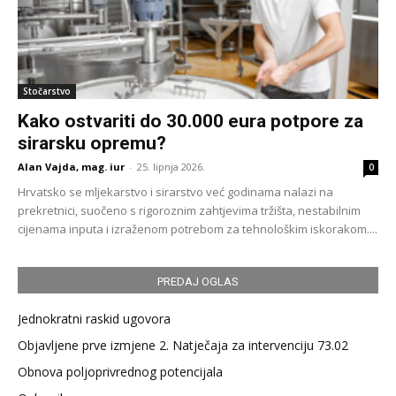
Stočarstvo
Kako ostvariti do 30.000 eura potpore za
sirarsku opremu?
Alan Vajda, mag. iur
-
25. lipnja 2026.
0
Hrvatsko se mljekarstvo i sirarstvo već godinama nalazi na
prekretnici, suočeno s rigoroznim zahtjevima tržišta, nestabilnim
cijenama inputa i izraženom potrebom za tehnološkim iskorakom....
PREDAJ OGLAS
Jednokratni raskid ugovora
Objavljene prve izmjene 2. Natječaja za intervenciju 73.02
Obnova poljoprivrednog potencijala