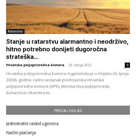
Ratarstvo
Stanje u ratarstvu alarmantno i neodrživo,
hitno potrebno donijeti dugoročna
strateška...
Hrvatska poljoprivredna komora
-
29. lipnja 2026.
0
Hrvatska poljoprivredna komora organizirala je u Osijeku 26. lipnja
20206. godine, radni sastanak predstavnika Hrvatske
poljoprivredne komore (HPK), Ministarstva poljoprivrede,
šumarstva i ribarstva te...
PREDAJ OGLAS
Jednokratni raskid ugovora
Načini plaćanja