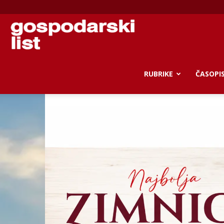
Gospodarski
list
RUBRIKE
ČASOPI