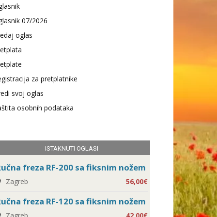
lasnik
lasnik 07/2026
edaj oglas
etplata
etplate
gistracija za pretplatnike
edi svoj oglas
štita osobnih podataka
ISTAKNUTI OGLASI
učna freza RF-200 sa fiksnim nožem
Zagreb
56,00€
učna freza RF-120 sa fiksnim nožem
Zagreb
42,00€