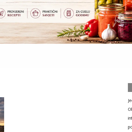
Je
Ob
in
po