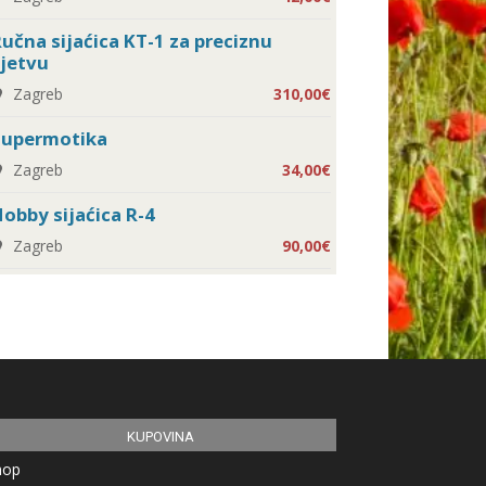
učna sijaćica KT-1 za preciznu
jetvu
Zagreb
310,00€
Supermotika
Zagreb
34,00€
obby sijaćica R-4
Zagreb
90,00€
KUPOVINA
hop