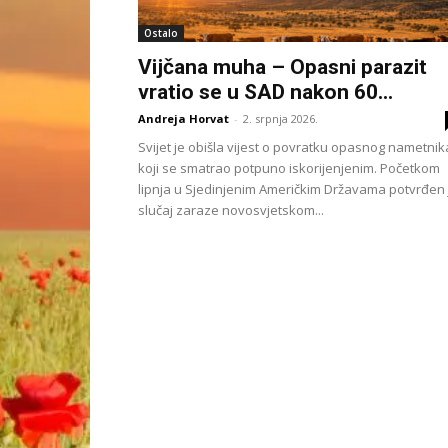
Ostalo
Vijčana muha – Opasni parazit
vratio se u SAD nakon 60...
Andreja Horvat
-
2. srpnja 2026.
Svijet je obišla vijest o povratku opasnog nametnik
koji se smatrao potpuno iskorijenjenim. Početkom
lipnja u Sjedinjenim Američkim Državama potvrđen 
slučaj zaraze novosvjetskom...