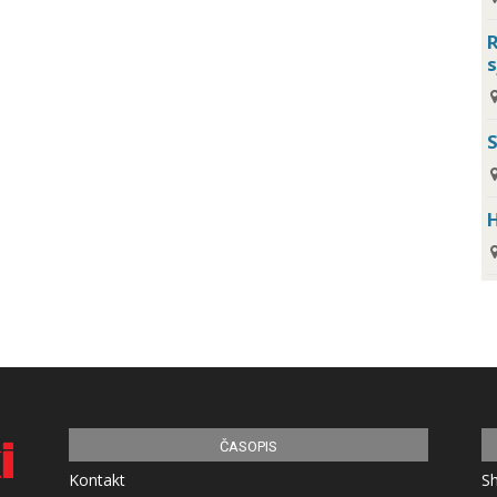
R
s
H
ČASOPIS
Kontakt
S