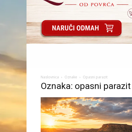
Naslovnica
Oznake
Opasni parazit
Oznaka: opasni parazit