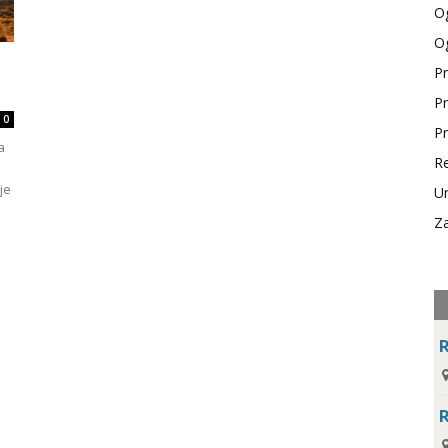
Og
Og
Pr
Pr
0
Pr
a
Re
je
Ur
Za
R
R