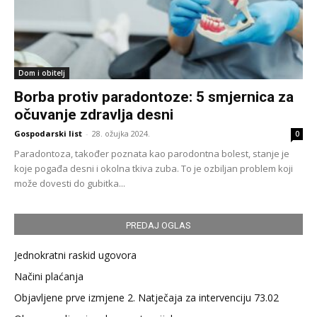
Dom i obitelj
Borba protiv paradontoze: 5 smjernica za
očuvanje zdravlja desni
Gospodarski list
-
28. ožujka 2024.
0
Paradontoza, također poznata kao parodontna bolest, stanje je
koje pogađa desni i okolna tkiva zuba. To je ozbiljan problem koji
može dovesti do gubitka...
PREDAJ OGLAS
Jednokratni raskid ugovora
Načini plaćanja
Objavljene prve izmjene 2. Natječaja za intervenciju 73.02