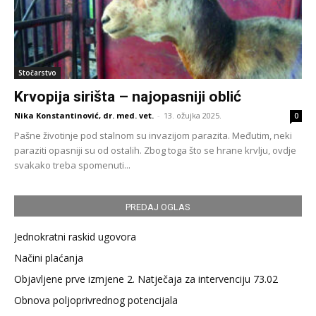
Stočarstvo
Krvopija sirišta – najopasniji oblić
Nika Konstantinović, dr. med. vet.
-
13. ožujka 2025.
0
Pašne životinje pod stalnom su invazijom parazita. Međutim, neki
paraziti opasniji su od ostalih. Zbog toga što se hrane krvlju, ovdje
svakako treba spomenuti...
PREDAJ OGLAS
Jednokratni raskid ugovora
Načini plaćanja
Objavljene prve izmjene 2. Natječaja za intervenciju 73.02
Obnova poljoprivrednog potencijala