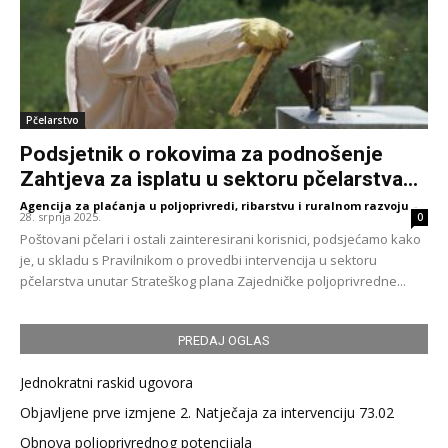
Pčelarstvo
Podsjetnik o rokovima za podnošenje
Zahtjeva za isplatu u sektoru pčelarstva...
Agencija za plaćanja u poljoprivredi, ribarstvu i ruralnom razvoju
-
28. srpnja 2025.
0
Poštovani pčelari i ostali zainteresirani korisnici, podsjećamo kako
je, u skladu s Pravilnikom o provedbi intervencija u sektoru
pčelarstva unutar Strateškog plana Zajedničke poljoprivredne...
PREDAJ OGLAS
Jednokratni raskid ugovora
Objavljene prve izmjene 2. Natječaja za intervenciju 73.02
Obnova poljoprivrednog potencijala