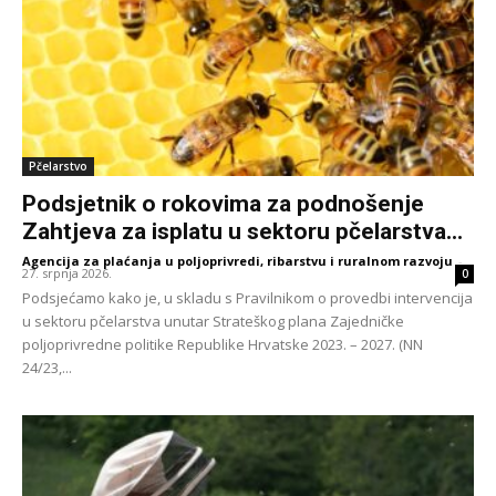
Pčelarstvo
Podsjetnik o rokovima za podnošenje
Zahtjeva za isplatu u sektoru pčelarstva...
Agencija za plaćanja u poljoprivredi, ribarstvu i ruralnom razvoju
-
27. srpnja 2026.
0
Podsjećamo kako je, u skladu s Pravilnikom o provedbi intervencija
u sektoru pčelarstva unutar Strateškog plana Zajedničke
poljoprivredne politike Republike Hrvatske 2023. – 2027. (NN
24/23,...