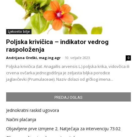
Ljekovito bilje
Poljska krivičica – indikator vedrog
raspoloženja
Andrijana Oreški, mag.ing.agr
-
10. veljače 2023.
0
Poljska krivičica (lat. Anagallis arvensis L.) poljska krika, vidovčica ili
crvena ovčarka jednogodišnja je zeljasta biljka porodice
jaglavčevki (Prumulaceae). Naziv dolazi od grčkog imena...
PREDAJ OGLAS
Jednokratni raskid ugovora
Načini plaćanja
Objavljene prve izmjene 2. Natječaja za intervenciju 73.02