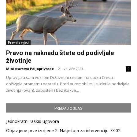
Pravni savjeti
Pravo na naknadu štete od podivljale
životinje
Ministarstvo Poljoprivrede
-
21. veljače 2023.
0
Upravljala sam vozilom Državnom cestom na otoku Cresu i
doživjela prometnu nesreću. Pred automobil mi je izletila podivljala
životinja (ovan), zapušten i bez ikakve...
PREDAJ OGLAS
Jednokratni raskid ugovora
Objavljene prve izmjene 2. Natječaja za intervenciju 73.02