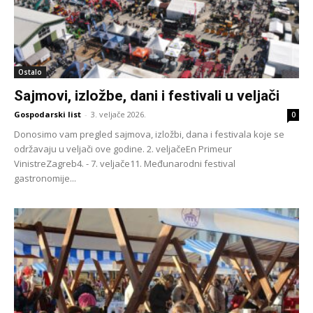
Ostalo
Sajmovi, izložbe, dani i festivali u veljači
Gospodarski list
-
3. veljače 2026.
0
Donosimo vam pregled sajmova, izložbi, dana i festivala koje se
održavaju u veljači ove godine. 2. veljačeEn Primeur
VinistreZagreb4. - 7. veljače11. Međunarodni festival
gastronomije...