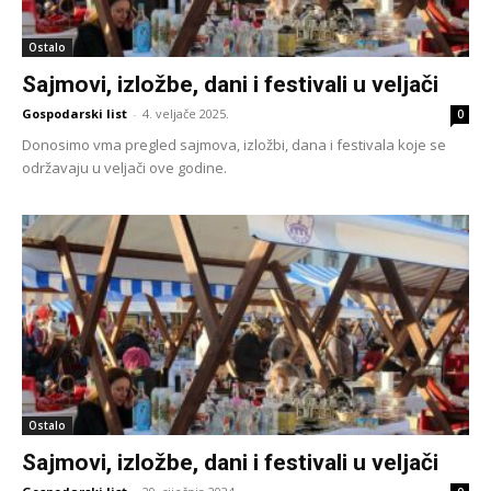
Ostalo
Sajmovi, izložbe, dani i festivali u veljači
Gospodarski list
-
4. veljače 2025.
0
Donosimo vma pregled sajmova, izložbi, dana i festivala koje se
održavaju u veljači ove godine.
Ostalo
Sajmovi, izložbe, dani i festivali u veljači