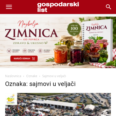
Naslovnica
Oznake
Sajmovi u veljači
Oznaka: sajmovi u veljači