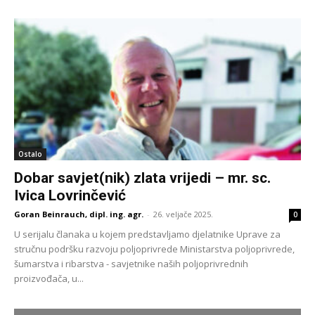
Ostalo
Dobar savjet(nik) zlata vrijedi – mr. sc.
Ivica Lovrinčević
Goran Beinrauch, dipl. ing. agr.
-
26. veljače 2025.
0
U serijalu članaka u kojem predstavljamo djelatnike Uprave za
stručnu podršku razvoju poljoprivrede Ministarstva poljoprivrede,
šumarstva i ribarstva - savjetnike naših poljoprivrednih
proizvođača, u...