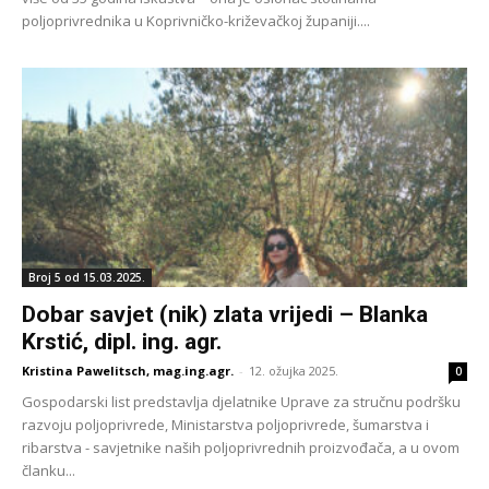
poljoprivrednika u Koprivničko-križevačkoj županiji....
Broj 5 od 15.03.2025.
Dobar savjet (nik) zlata vrijedi – Blanka
Krstić, dipl. ing. agr.
Kristina Pawelitsch, mag.ing.agr.
-
12. ožujka 2025.
0
Gospodarski list predstavlja djelatnike Uprave za stručnu podršku
razvoju poljoprivrede, Ministarstva poljoprivrede, šumarstva i
ribarstva - savjetnike naših poljoprivrednih proizvođača, a u ovom
članku...