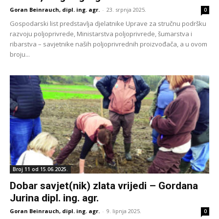
Goran Beinrauch, dipl. ing. agr.
-
23. srpnja 2025.
0
Gospodarski list predstavlja djelatnike Uprave za stručnu podršku
razvoju poljoprivrede, Ministarstva poljoprivrede, šumarstva i
ribarstva – savjetnike naših poljoprivrednih proizvođača, a u ovom
broju...
Broj 11 od 15.06.2025.
Dobar savjet(nik) zlata vrijedi – Gordana
Jurina dipl. ing. agr.
Goran Beinrauch, dipl. ing. agr.
-
9. lipnja 2025.
0