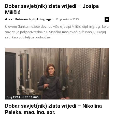
Dobar savjet(nik) zlata vrijedi – Josipa
Miličić
Goran Beinrauch, dipl. ing. agr.
-
12. prosinca 2025.
0
U ovom članku možete doznati više o Josipi Miličić, dipl. ing. agr. koja
savjetuje poljoprivrednike u Sisačko-moslavačkoj županiji, u kojoj
radi kao voditeljica područne...
Broj 13/14 od 20.07.2025.
Dobar savjet(nik) zlata vrijedi – Nikolina
Paleka, mag. ing. agr.