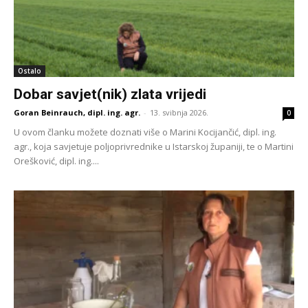
Ostalo
Dobar savjet(nik) zlata vrijedi
Goran Beinrauch, dipl. ing. agr.
-
13. svibnja 2026.
0
U ovom članku možete doznati više o Marini Kocijančić, dipl. ing.
agr., koja savjetuje poljoprivrednike u Istarskoj županiji, te o Martini
Orešković, dipl. ing....