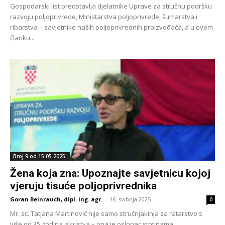
Gospodarski list predstavlja djelatnike Uprave za stručnu podršku
razvoju poljoprivrede, Ministarstva poljoprivrede, šumarstva i
ribarstva – savjetnike naših poljoprivrednih proizvođača, a u ovom
članku...
Broj 9 od 15.05.2025.
Žena koja zna: Upoznajte savjetnicu kojoj
vjeruju tisuće poljoprivrednika
Goran Beinrauch, dipl. ing. agr.
-
16. svibnja 2025.
0
Mr. sc. Tatjana Martinović nije samo stručnjakinja za ratarstvo s
više od 35 godina iskustva – ona je oslonac stotinama