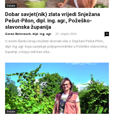
Ostalo
Dobar savjet(nik) zlata vrijedi Snježana
Pešut-Pilon, dipl. ing. agr., Požeško-
slavonska županija
Goran Beinrauch, dipl. ing. agr.
-
23. veljače 2026.
0
U ovom članku broju možete doznati više o Snježani Pešut-Pilon,
dipl. ing. agr. koja savjetuje poljoprivrednike u Požeško-slavonskoj
županiji, u kojoj radi kao viša...
Ostalo