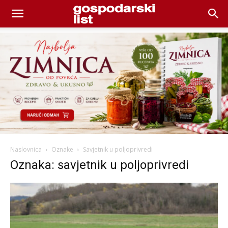
Naslovnica
Oznake
Savjetnik u poljoprivredi
Oznaka: savjetnik u poljoprivredi