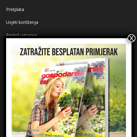
Pretplata
Uvjeti korištenja
Raskid ugovora
Načini plaćanja
Sigurnost plaćanja
Prijavite se na newsletter
Ime
Email