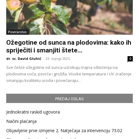
Povrćarstvo
Ožegotine od sunca na plodovima: kako ih
spriječiti i smanjiti štete...
dr. sc. David Gluhić
-
23. srpnja 2025.
0
Sve češće ožegotine od sunca uzrokuju trajna oštećenja na
plodovima voća, povrća i grožđa. Visoke temperature i UV zračenje
smanjuju kvalitetu uroda i povećavaju...
PREDAJ OGLAS
Jednokratni raskid ugovora
Načini plaćanja
Objavljene prve izmjene 2. Natječaja za intervenciju 73.02