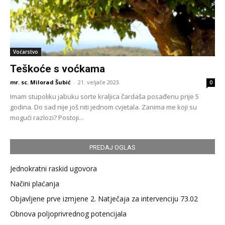
Voćarstvo
Teškoće s voćkama
mr. sc. Milorad Šubić
-
21. veljače 2023.
0
Imam stupoliku jabuku sorte kraljica čardaša posađenu prije 5
godina. Do sad nije još niti jednom cvjetala. Zanima me koji su
mogući razlozi? Postoji...
PREDAJ OGLAS
Jednokratni raskid ugovora
Načini plaćanja
Objavljene prve izmjene 2. Natječaja za intervenciju 73.02
Obnova poljoprivrednog potencijala