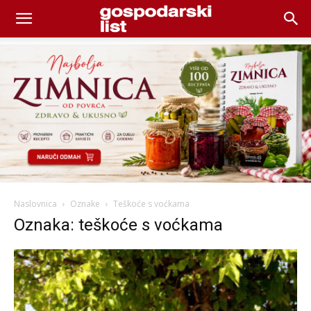
Naslovnica
Oznake
Teškoće s voćkama
Oznaka: teškoće s voćkama