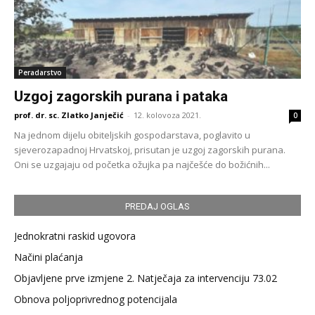
Peradarstvo
Uzgoj zagorskih purana i pataka
prof. dr. sc. Zlatko Janječić
-
12. kolovoza 2021.
0
Na jednom dijelu obiteljskih gospodarstava, poglavito u
sjeverozapadnoj Hrvatskoj, prisutan je uzgoj zagorskih purana.
Oni se uzgajaju od početka ožujka pa najčešće do božićnih...
PREDAJ OGLAS
Jednokratni raskid ugovora
Načini plaćanja
Objavljene prve izmjene 2. Natječaja za intervenciju 73.02
Obnova poljoprivrednog potencijala