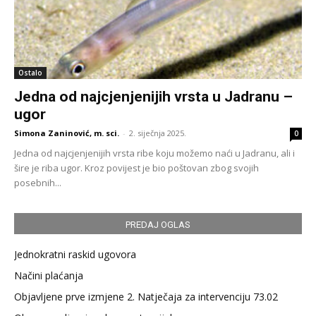
Ostalo
Jedna od najcjenjenijih vrsta u Jadranu –
ugor
Simona Zaninović, m. sci.
-
2. siječnja 2025.
0
Jedna od najcjenjenijih vrsta ribe koju možemo naći u Jadranu, ali i
šire je riba ugor. Kroz povijest je bio poštovan zbog svojih
posebnih...
PREDAJ OGLAS
Jednokratni raskid ugovora
Načini plaćanja
Objavljene prve izmjene 2. Natječaja za intervenciju 73.02