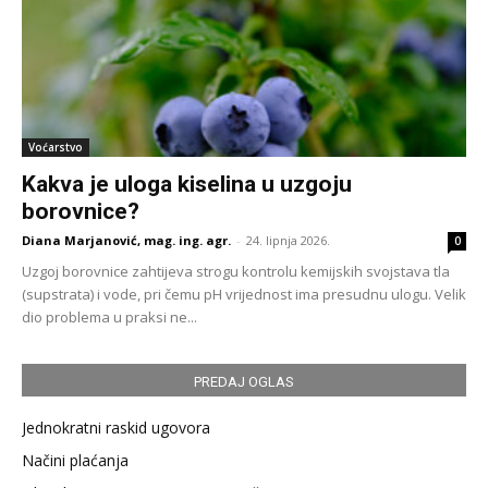
Voćarstvo
Kakva je uloga kiselina u uzgoju
borovnice?
Diana Marjanović, mag. ing. agr.
-
24. lipnja 2026.
0
Uzgoj borovnice zahtijeva strogu kontrolu kemijskih svojstava tla
(supstrata) i vode, pri čemu pH vrijednost ima presudnu ulogu. Velik
dio problema u praksi ne...
PREDAJ OGLAS
Jednokratni raskid ugovora
Načini plaćanja