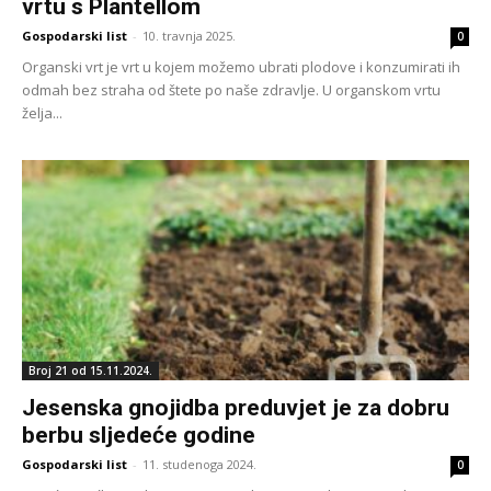
vrtu s Plantellom
Gospodarski list
-
10. travnja 2025.
0
Organski vrt je vrt u kojem možemo ubrati plodove i konzumirati ih
odmah bez straha od štete po naše zdravlje. U organskom vrtu
želja...
Broj 21 od 15.11.2024.
Jesenska gnojidba preduvjet je za dobru
berbu sljedeće godine
Gospodarski list
-
11. studenoga 2024.
0