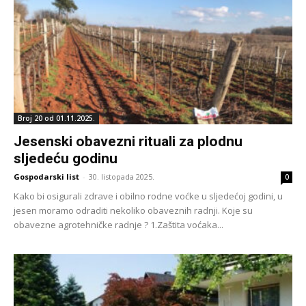
Broj 20 od 01.11.2025.
Jesenski obavezni rituali za plodnu
sljedeću godinu
Gospodarski list
-
30. listopada 2025.
0
Kako bi osigurali zdrave i obilno rodne voćke u sljedećoj godini, u
jesen moramo odraditi nekoliko obaveznih radnji. Koje su
obavezne agrotehničke radnje ? 1.Zaštita voćaka...