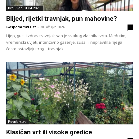
Broj 6 od 01.04.2026.
Blijed, rijetki travnjak, pun mahovine?
Gospodarski list
-
30. ožujka 2026.
0
Lijep, gust i zdrav travnjak san je svakog vlasnika vrta. Međutim,
vremenski uvjeti, intenzivno gaženje, suša ili nepravilna njega
često ostavljaju trag – travnjak...
Povrćarstvo
Klasičan vrt ili visoke gredice