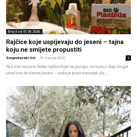
Broj 8 od 01.05.2026.
Rajčice koje uspijevaju do jeseni – tajna
koju ne smijete propustiti
Gospodarski list
-
29. travnja 2026.
0
Ako ove sezone želite rajčice koje ne pucaju, ne trunu i daju bogat
urod sve do kasne jeseni – sada je pravi trenutak da...