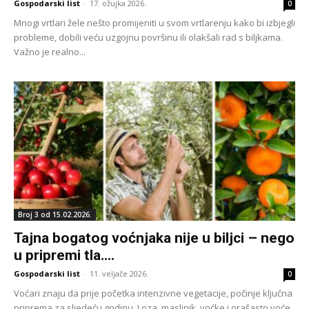
Gospodarski list
-
17. ožujka 2026.
0
Mnogi vrtlari žele nešto promijeniti u svom vrtlarenju kako bi izbjegli
probleme, dobili veću uzgojnu površinu ili olakšali rad s biljkama.
Važno je realno...
Broj 3 od 15.02.2026.
Tajna bogatog voćnjaka nije u biljci – nego
u pripremi tla....
Gospodarski list
-
11. veljače 2026.
0
Voćari znaju da prije početka intenzivne vegetacije, počinje ključna
priprema za sljedeću godinu. Loza, maslinik, voćke i orašasto voće