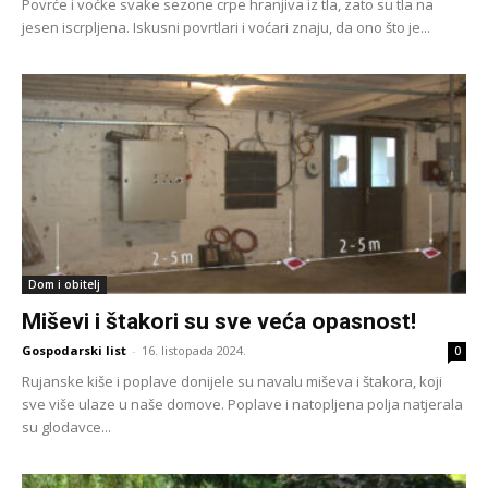
Povrće i voćke svake sezone crpe hranjiva iz tla, zato su tla na
jesen iscrpljena. Iskusni povrtlari i voćari znaju, da ono što je...
Dom i obitelj
Miševi i štakori su sve veća opasnost!
Gospodarski list
-
16. listopada 2024.
0
Rujanske kiše i poplave donijele su navalu miševa i štakora, koji
sve više ulaze u naše domove. Poplave i natopljena polja natjerala
su glodavce...