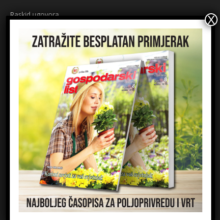
Raskid ugovora
Načini plaćanja
Sigurnost plaćanja
Prijavite se na newsletter
Ime
Email