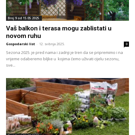
Broj 9 od 15.05.2025.
Vaš balkon i terasa mogu zablistati u
novom ruhu
Gospodarski list
-
12. svibnja 2025.
0
Sezona 2025. je pred nama i zadnji je tren da se pripremimo i na
vrijeme odaberemo biljke u kojima ćemo uživati cijelu sezonu,
sve...