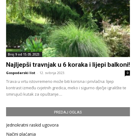
Broj 9 od 15.05.2023.
Najljepši travnjak u 6 koraka i lijepi balkoni!
Gospodarski list
-
12. svibnja 2023.
0
Trava u vrtu istovremeno može biti korisna i privlačna: lijep
kontrast između cvjetnih gredica, meko i sigurno dječje igralište te
smirujući kutak za opuštanje....
PREDAJ OGLAS
Jednokratni raskid ugovora
Načini plaćanja