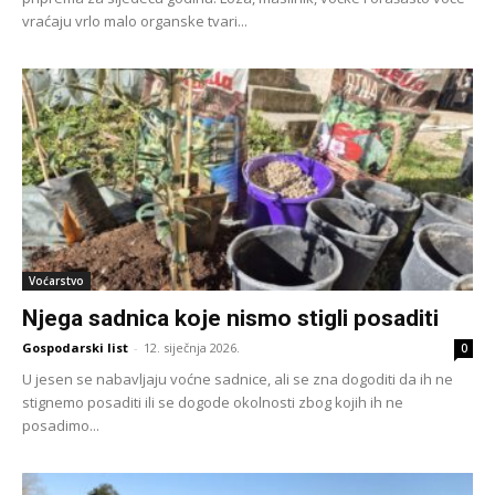
vraćaju vrlo malo organske tvari...
Voćarstvo
Njega sadnica koje nismo stigli posaditi
Gospodarski list
-
12. siječnja 2026.
0
U jesen se nabavljaju voćne sadnice, ali se zna dogoditi da ih ne
stignemo posaditi ili se dogode okolnosti zbog kojih ih ne
posadimo...