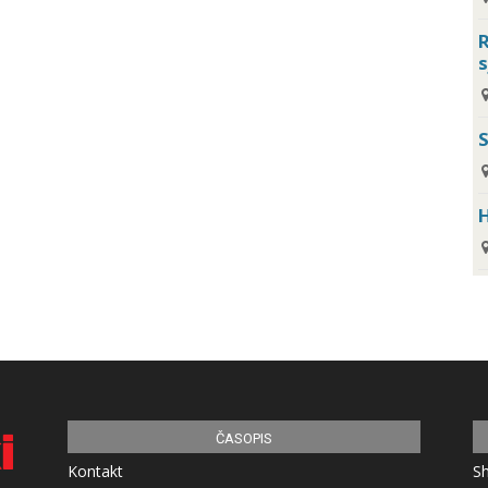
R
s
H
ČASOPIS
Kontakt
S