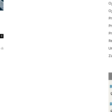
Og
Og
Pr
Pr
Pr
0
Re
Ur
ili
Za
R
R