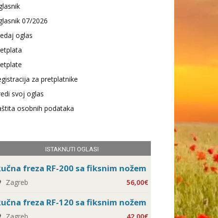
lasnik
lasnik 07/2026
edaj oglas
etplata
etplate
gistracija za pretplatnike
edi svoj oglas
štita osobnih podataka
ISTAKNUTI OGLASI
učna freza RF-200 sa fiksnim nožem
Zagreb
56,00€
učna freza RF-120 sa fiksnim nožem
Zagreb
42,00€