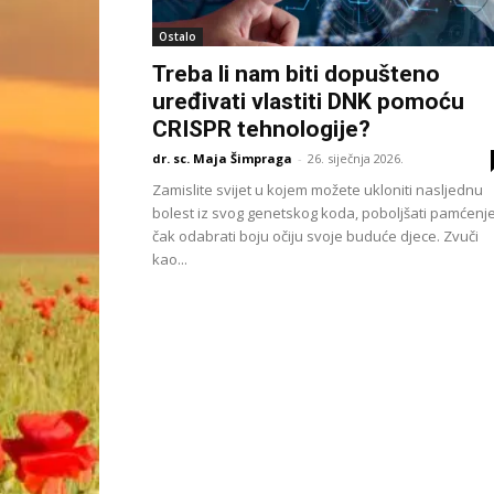
Ostalo
Treba li nam biti dopušteno
uređivati vlastiti DNK pomoću
CRISPR tehnologije?
dr. sc. Maja Šimpraga
-
26. siječnja 2026.
Zamislite svijet u kojem možete ukloniti nasljednu
bolest iz svog genetskog koda, poboljšati pamćenje 
čak odabrati boju očiju svoje buduće djece. Zvuči
kao...