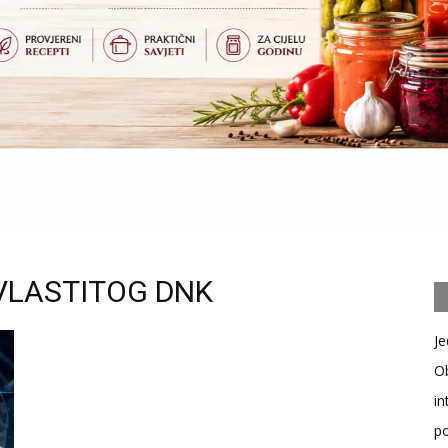
 VLASTITOG DNK
Je
Ob
in
po