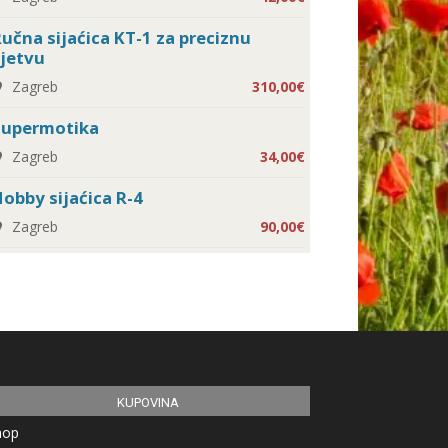
učna sijaćica KT-1 za preciznu
jetvu
Zagreb
310,00€
Supermotika
Zagreb
34,00€
obby sijaćica R-4
Zagreb
90,00€
KUPOVINA
hop