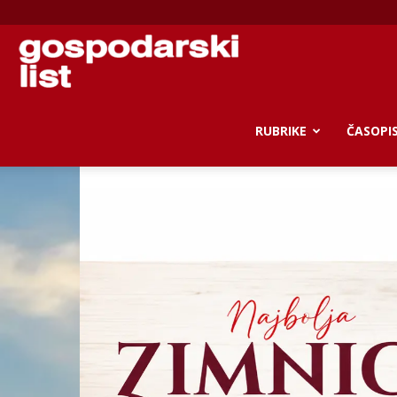
Gospodarski
list
RUBRIKE
ČASOPI