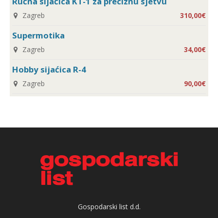
Ručna sijaćica KT-1 za preciznu sjetvu
Zagreb
310,00€
Supermotika
Zagreb
34,00€
Hobby sijaćica R-4
Zagreb
90,00€
Gospodarski list d.d.