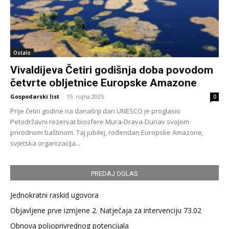
Ostalo
Vivaldijeva Četiri godišnja doba povodom
četvrte obljetnice Europske Amazone
Gospodarski list
-
15. rujna 2025.
0
Prije četiri godine na današnji dan UNESCO je proglasio
Petodržavni rezervat biosfere Mura-Drava-Dunav svojom
prirodnom baštinom. Taj jubilej, rođendan Europske Amazone,
svjetska organizacija...
PREDAJ OGLAS
Jednokratni raskid ugovora
Objavljene prve izmjene 2. Natječaja za intervenciju 73.02
Obnova poljoprivrednog potencijala