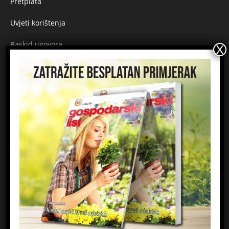
Pretplata
Uvjeti korištenja
Raskid ugovora
Načini plaćanja
Sigurnost plaćanja
Prijavite se na newsletter
Ime
Email