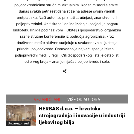
poljoprivrednicima stručnim, aktualnim i korisnim sadržajem te i
danas svakih petnaest dana stiže na adrese svojih vjernih
pretplatnika. Naši autori su priznati stručnjaci, znanstvenici i
poljoprivrednici. Uz tiskana i online izdanja, posjeduje bogatu
biblioteku knjiga pod nazivom - Obitelj i gospodarstvo, organizira
razne stručne konferencije iz područja agrobiznisa, kroz
društvene mreže aktivno sudjeluje u svakodnevnici ljubitelja
prirode i poljoprivrede. Opravdano je najveći specijalizirani -
poljoprivredni medij u regiji. Cilj Gospodarskog lista je ostao isti
od prvog broja – znanjem jačati poljoprivredu i selo.
VEZANI ČLANCI
VIŠE OD AUTORA
HERBAS d.o.o. – hrvatska
strojogradnja i inovacije u industriji
ljekovitog bilja
Uncategorized