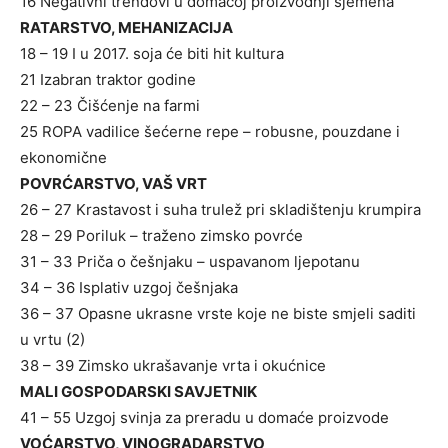
16 Negativni trendovi u domaćoj proizvodnji sjemena
RATARSTVO, MEHANIZACIJA
18 – 19 I u 2017. soja će biti hit kultura
21 Izabran traktor godine
22 – 23 Čišćenje na farmi
25 ROPA vadilice šećerne repe – robusne, pouzdane i
ekonomične
POVRĆARSTVO, VAŠ VRT
26 – 27 Krastavost i suha trulež pri skladištenju krumpira
28 – 29 Poriluk – traženo zimsko povrće
31 – 33 Priča o češnjaku – uspavanom ljepotanu
34 – 36 Isplativ uzgoj češnjaka
36 – 37 Opasne ukrasne vrste koje ne biste smjeli saditi
u vrtu (2)
38 – 39 Zimsko ukrašavanje vrta i okućnice
MALI GOSPODARSKI SAVJETNIK
41 – 55 Uzgoj svinja za preradu u domaće proizvode
VOĆARSTVO, VINOGRADARSTVO