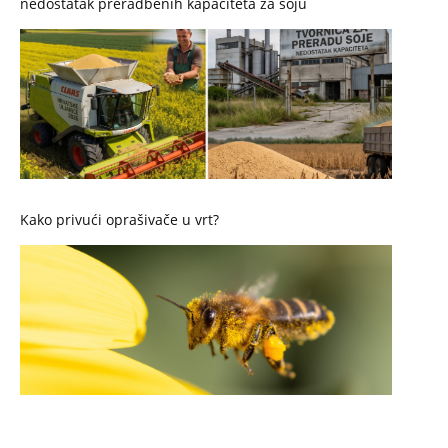
nedostatak preradbenih kapaciteta za soju
Kako privući oprašivače u vrt?